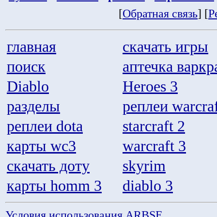
[
Обратная связь
] [
Р
главная
скачать игры
поиск
аптечка варкр
Diablo
Heroes 3
разделы
реплеи warcraf
реплеи dota
starcraft 2
карты wc3
warcraft 3
скачать доту
skyrim
карты homm 3
diablo 3
Условия использования ARBSE
.