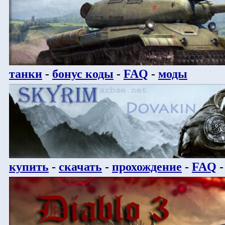
танки
-
бонус коды
-
FAQ
-
моды
купить
-
скачать
-
прохождение
-
FAQ