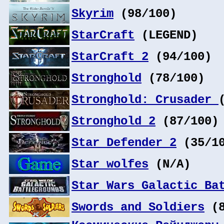
Skyrim
(98/100)
StarCraft
(LEGEND)
StarCraft 2
(94/100)
Stronghold
(78/100)
Stronghold: Crusader
Stronghold 2
(87/100)
Star Defender 2
(35/10
Star wolfes
(N/A)
Star Wars Galactic Ba
Swords and Soldiers
(8