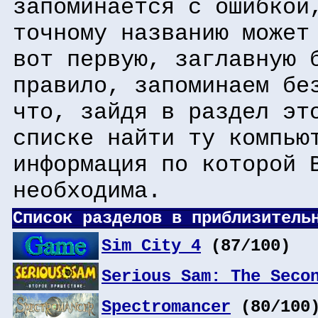
запоминается с ошибкой
точному названию может
вот первую, заглавную 
правило, запоминаем бе
что, зайдя в раздел эт
списке найти ту компью
информация по которой 
необходима.
Список разделов в приблизитель
Sim City 4
(87/100)
Serious Sam: The Seco
Spectromancer
(80/100