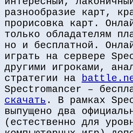
интересный, лаконичны
разнообразие карт, кр
прорисовка карт. Онла
только обладателям пл
но и бесплатной. Онла
играть на сервере Spe
другими игроками, ана
стратегии на
battle.n
Spectromancer – беспл
скачать
. В рамках Spe
выпущено два официаль
(естественно для уров