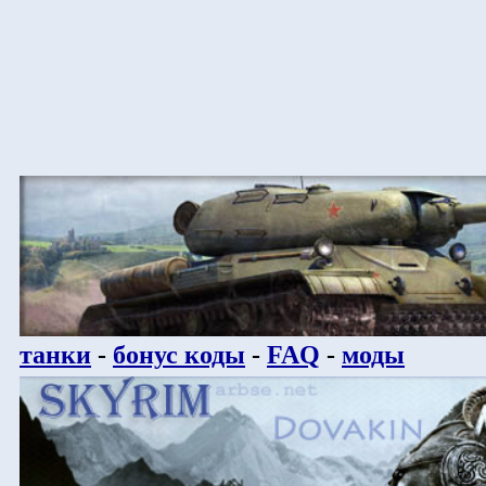
танки
-
бонус коды
-
FAQ
-
моды