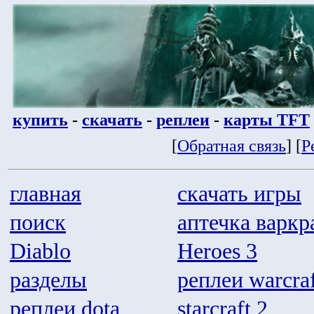
купить
-
скачать
-
реплеи
-
карты TFT
[
Обратная связь
] [
Р
главная
скачать игры
поиск
аптечка варкр
Diablo
Heroes 3
разделы
реплеи warcraf
реплеи dota
starcraft 2