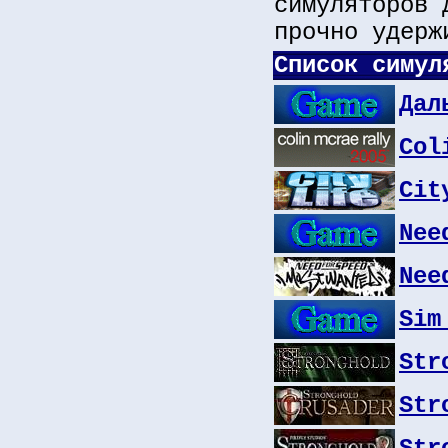
симуляторов 
прочно удерж
Список симул
Дал
Col
Cit
Nee
Nee
Sim
Str
Str