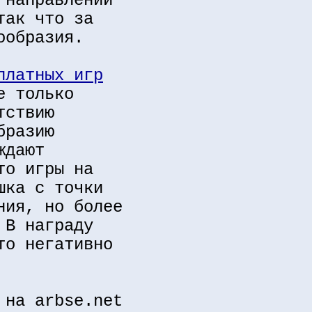
 направлений
так что за
ообразия.
платных игр
е только
тствию
бразию
ждают
то игры на
шка с точки
ния, но более
 В награду
то негативно
 на arbse.net