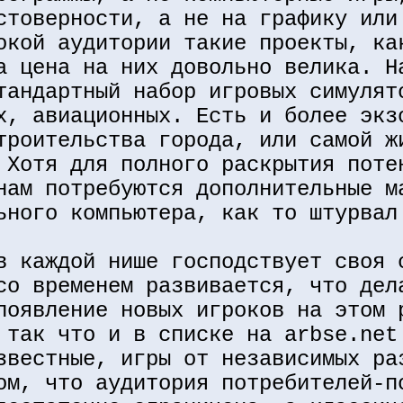
стоверности, а не на графику или
окой аудитории такие проекты, ка
а цена на них довольно велика. Н
тандартный набор игровых симулят
х, авиационных. Есть и более экз
троительства города, или самой ж
 Хотя для полного раскрытия поте
нам потребуются дополнительные м
ьного компьютера, как то штурвал
в каждой нише господствует своя 
со временем развивается, что дел
появление новых игроков на этом 
 так что и в списке на arbse.net
звестные, игры от независимых ра
ом, что аудитория потребителей-п