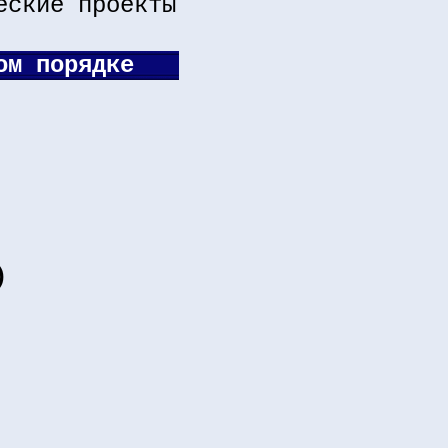
еские проекты
ом порядке
)