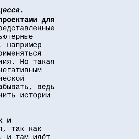
цесса.
проектами для
редставленные
ьютерные
, например
рименяться
ния. Но такая
негативным
ческой
абывать, ведь
нить истории
х и
я, так как
, и там идёт