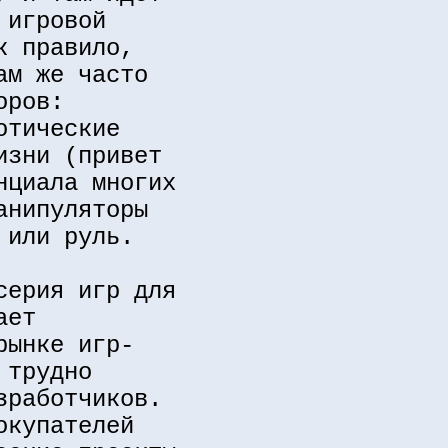
 игровой
к правило,
ам же часто
оров:
отические
изни (привет
нциала многих
анипуляторы
 или руль.
серия игр для
ает
рынке игр-
 трудно
зработчиков.
окупателей