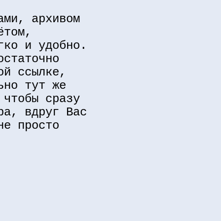
ами, архивом
ётом,
гко и удобно.
остаточно
ой ссылке,
ьно тут же
 чтобы сразу
ра, вдруг Вас
не просто