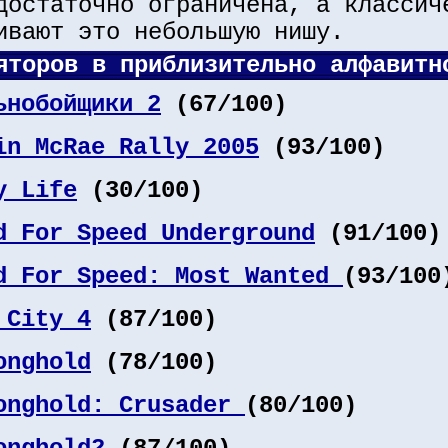
достаточно ограничена, а классич
ивают это небольшую нишу.
яторов в приблизительно алфавитн
ьнобойщики 2
(67/100)
in McRae Rally 2005
(93/100)
y Life
(30/100)
d For Speed Underground
(91/100)
d For Speed: Most Wanted
(93/100
 City 4
(87/100)
onghold
(78/100)
onghold: Crusader
(80/100)