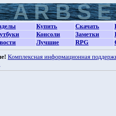
зделы
Купить
Скачать
утбуки
Консоли
Заметки
вости
Лучшие
RPG
е!
Комплексная информационная поддерж
а