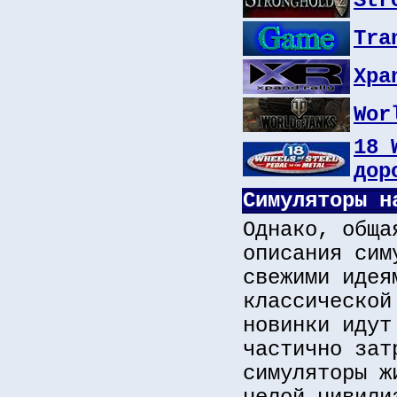
Str
Tra
Xpa
Wor
18 
дор
Симуляторы н
Однако, обща
описания сим
свежими идея
классической
новинки идут
частично зат
симуляторы ж