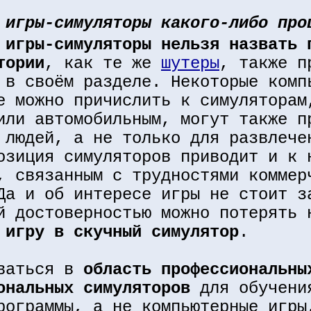
 игры-симуляторы какого-либо про
 игры-симуляторы нельзя назвать 
тории
, как те же
шутеры
, также п
 в своём разделе. Некоторые комп
е можно причислить к симуляторам
или автомобильным, могут также п
 людей, а не только для развлече
озиция симуляторов приводит и к 
, связанным с трудностями коммер
Да и об интересе игры не стоит з
й достоверностью можно потерять 
 игру в скучный симулятор
.
аваться в
область профессиональны
ональных симуляторов
для обучени
рограммы, а не компьютерные игры