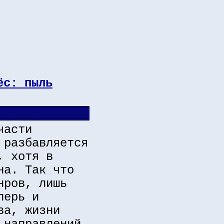
ёс: пыль
части
 разбавляется
, хотя в
на. Так что
нров, лишь
перь и
ва, жизни