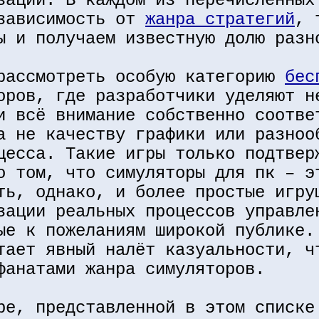
зации. В каждом из перечисленных
 зависимость от
жанра стратегий
, 
ы и получаем известную долю разн
рассмотреть особую категорию
бес
оров, где разработчики уделяют н
и всё внимание собственно соотве
а не качеству графики или разноо
цесса. Такие игры только подтвер
о том, что симуляторы для пк – э
ть, однако, и более простые игру
зации реальных процессов управле
ые к пожеланиям широкой публике.
тает явный налёт казуальности, ч
фанатами жанра симуляторов.
ре, представленной в этом списке