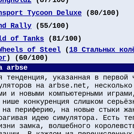
onghold2
(87/100)
nsport Tycoon Deluxe
(80/100)
nd Rally
(55/100)
ld of Tanks
(81/100)
Wheels of Steel
(
18 Стальных кол
ог
) (60/100)
а arbse
я тенденция, указанная в первой 
уляторов на arbse.net, несколько
ми и новыми компьютерными играми
 нише конкуренция слишком серьёз
 на периферию, на новые стыки жа
рагивая идею симулятора. Есть те
изни замка, волшебного королевст