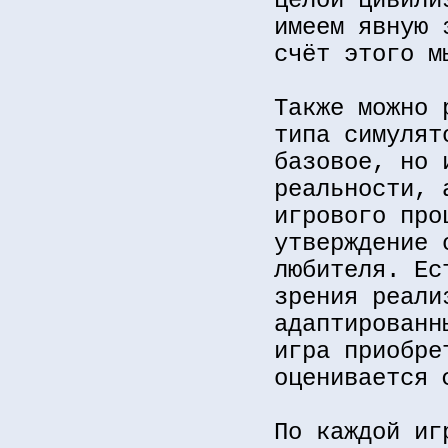
целой цивили
имеем явную
счёт этого м
Также можно 
типа симулят
базовое, но 
реальности, 
игрового про
утверждение 
любителя. Ес
зрения реали
адаптированн
игра приобре
оценивается 
По каждой иг