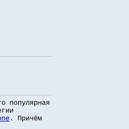
то популярная
егии
one
. Причём