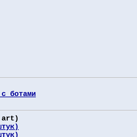
 с ботами
 art)
штук)
штук)