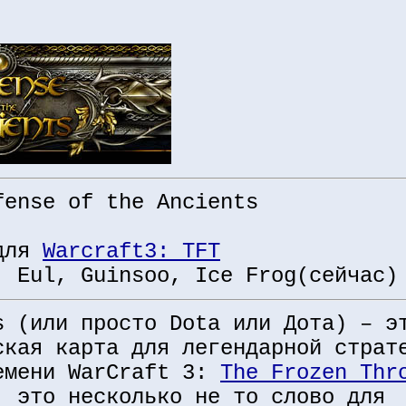
fense of the Ancients
 для
Warcraft3: TFT
: Eul, Guinsoo, Ice Frog(сейчас)
s (или просто Dota или Дота) – э
ская карта для легендарной страт
емени WarCraft 3:
The Frozen Thr
, это несколько не то слово для