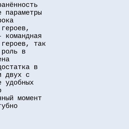
ранённость
е параметры
рока
 героев,
– командная
 героев, так
 роль в
ена
достатка в
и двух с
е удобных
о
нный момент
губно