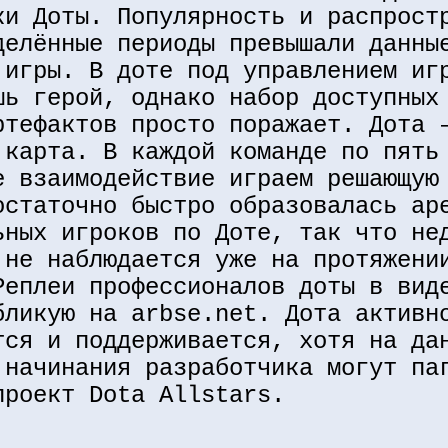
ки Доты. Популярность и распрост
делённые периоды превышали данны
 игры. В доте под управлением иг
шь герой, однако набор доступных
ртефактов просто поражает. Дота 
 карта. В каждой команде по пять
е взаимодействие играем решающую
остаточно быстро образовалась ар
ьных игроков по Доте, так что не
не наблюдается уже на протяжени
Реплеи профессионалов доты в вид
бликую на arbse.net. Дота активн
тся и поддерживается, хотя на да
 начинания разработчика могут па
проект Dota Allstars.