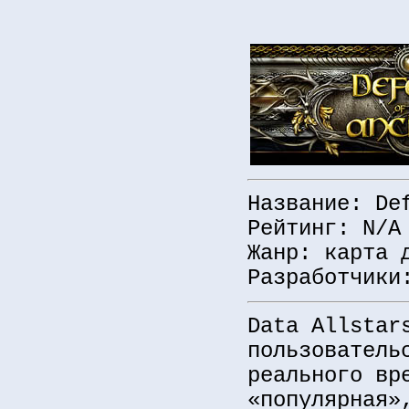
Название: De
Рейтинг: N/A
Жанр: карта
Разработчики
Data Allstar
пользователь
реального вр
«популярная»