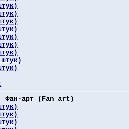
штук)
штук)
штук)
штук)
штук)
штук)
штук)
 штук)
штук)
t
: Фан-арт (Fan art)
штук)
штук)
штук)