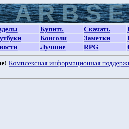
зделы
Купить
Скачать
утбуки
Консоли
Заметки
вости
Лучшие
RPG
е!
Комплексная информационная поддерж
а