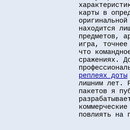
характеристи
карты в опре
оригинальной
находится ли
предметов, а
игра, точнее
что командно
сражениях. Д
профессионал
реплеях доты
лишним лет. 
пакетов я пу
разрабатывае
коммерческие
повлиять на 