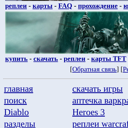
реплеи
-
карты
-
FAQ
-
прохождение
-
ю
купить
-
скачать
-
реплеи
-
карты TFT
[
Обратная связь
] [
Р
главная
скачать игры
поиск
аптечка варкр
Diablo
Heroes 3
разделы
реплеи warcraf