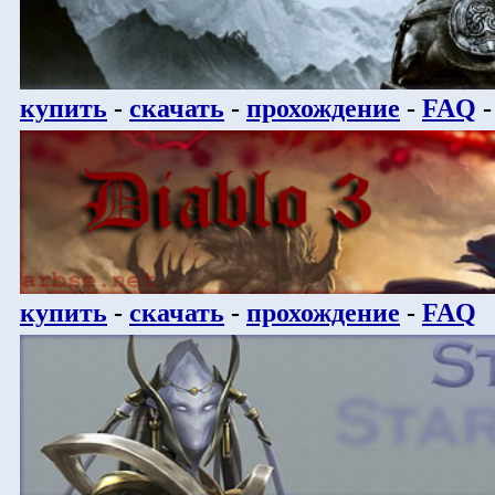
купить
-
скачать
-
прохождение
-
FAQ
купить
-
скачать
-
прохождение
-
FAQ