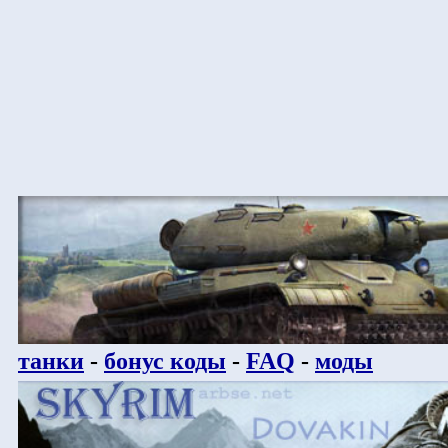
танки
-
бонус коды
-
FAQ
-
моды