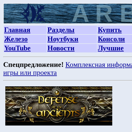
Главная
Разделы
Купить
Железо
Ноутбуки
Консоли
YouTube
Новости
Лучшие
Спецпредложение!
Комплексная информ
игры или проекта