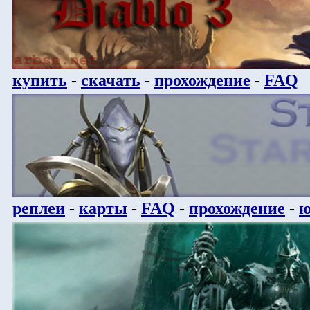
купить
-
скачать
-
прохождение
-
FAQ
реплеи
-
карты
-
FAQ
-
прохождение
-
ю