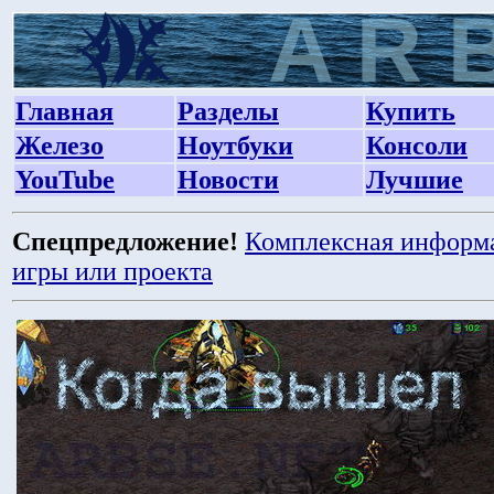
Главная
Разделы
Купить
Железо
Ноутбуки
Консоли
YouTube
Новости
Лучшие
Спецпредложение!
Комплексная информ
игры или проекта