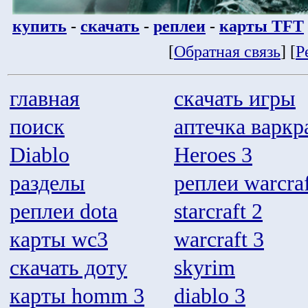
купить
-
скачать
-
реплеи
-
карты TFT
[
Обратная связь
] [
Р
главная
скачать игры
поиск
аптечка варкр
Diablo
Heroes 3
разделы
реплеи warcraf
реплеи dota
starcraft 2
карты wc3
warcraft 3
скачать доту
skyrim
карты homm 3
diablo 3