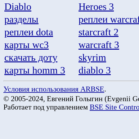
Diablo
Heroes 3
разделы
реплеи warcraf
реплеи dota
starcraft 2
карты wc3
warcraft 3
скачать доту
skyrim
карты homm 3
diablo 3
Условия использования ARBSE
.
© 2005-2024, Евгений Голыгин (Evgenii Go
Работает под управлением
BSE Site Contr