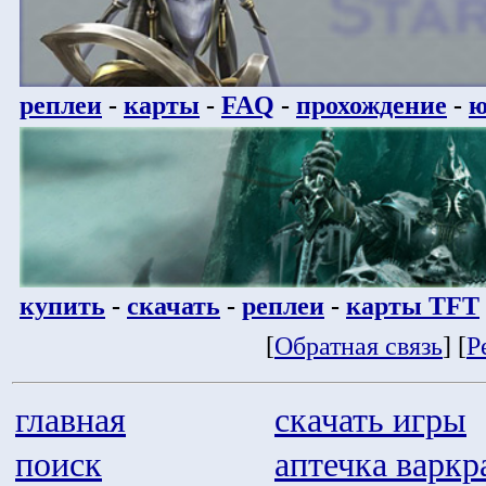
реплеи
-
карты
-
FAQ
-
прохождение
-
ю
купить
-
скачать
-
реплеи
-
карты TFT
[
Обратная связь
] [
Р
главная
скачать игры
поиск
аптечка варкр