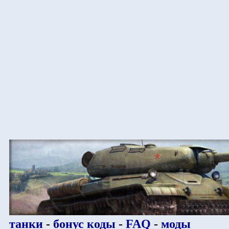
танки
-
бонус коды
-
FAQ
-
моды