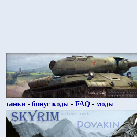
танки
-
бонус коды
-
FAQ
-
моды