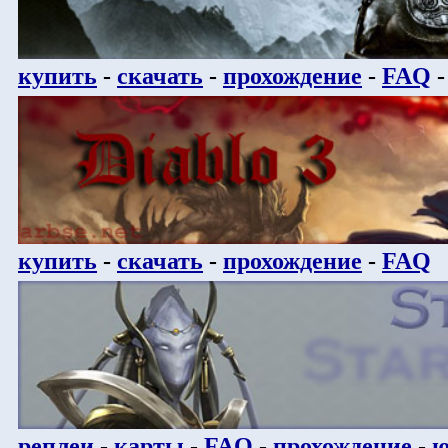
купить
-
скачать
-
прохождение
-
FAQ
купить
-
скачать
-
прохождение
-
FAQ
реплеи
-
карты
-
FAQ
-
прохождение
-
ю