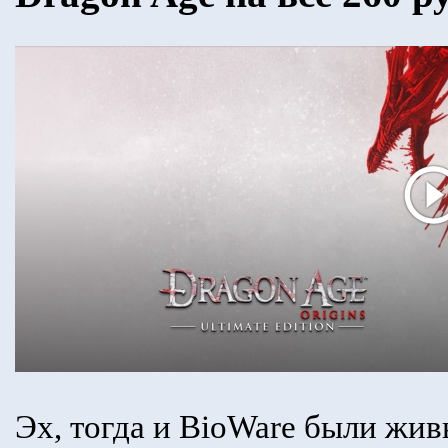
Эх, тогда и BioWare были жи