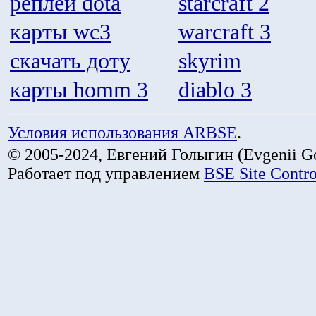
реплеи dota
starcraft 2
карты wc3
warcraft 3
скачать доту
skyrim
карты homm 3
diablo 3
Условия использования ARBSE
.
© 2005-2024, Евгений Голыгин (Evgenii Go
Работает под управлением
BSE Site Contr