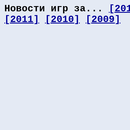
Новости игр за...
[20
[2011]
[2010]
[2009]