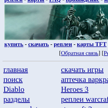
купить
-
скачать
-
реплеи
-
карты TFT
[
Обратная связь
] [
Р
главная
скачать игры
поиск
аптечка варкр
Diablo
Heroes 3
разделы
реплеи warcraf