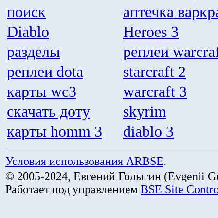
поиск
аптечка варкр
Diablo
Heroes 3
разделы
реплеи warcraf
реплеи dota
starcraft 2
карты wc3
warcraft 3
скачать доту
skyrim
карты homm 3
diablo 3
Условия использования ARBSE
.
© 2005-2024, Евгений Голыгин (Evgenii Go
Работает под управлением
BSE Site Contr