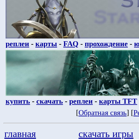
реплеи
-
карты
-
FAQ
-
прохождение
-
ю
купить
-
скачать
-
реплеи
-
карты TFT
[
Обратная связь
] [
Р
главная
скачать игры