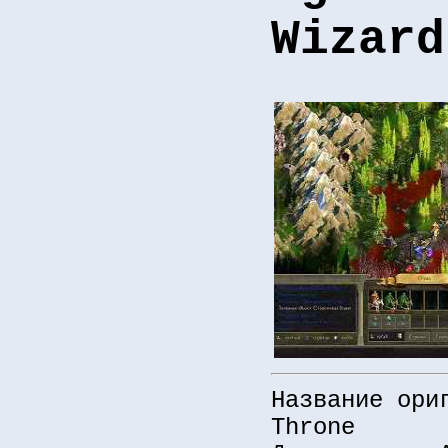
Wizard
Название ори
Throne