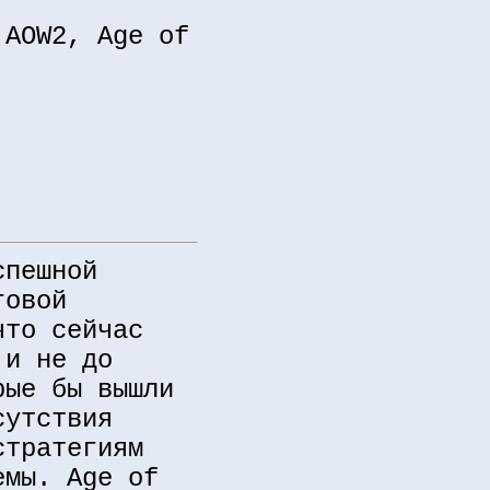
 AOW2, Age of
спешной
говой
что сейчас
 и не до
рые бы вышли
сутствия
стратегиям
емы. Age of