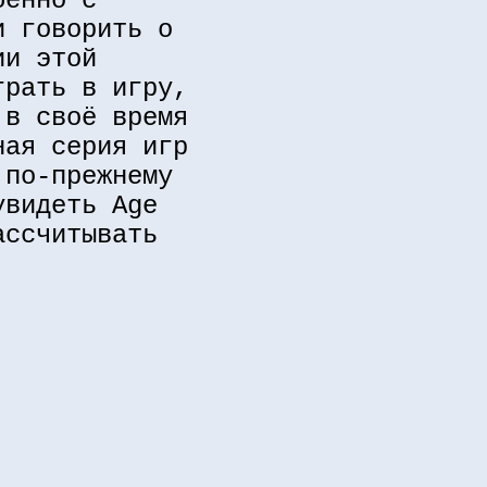
бенно с
и говорить о
ии этой
грать в игру,
 в своё время
ная серия игр
 по-прежнему
увидеть Age
ассчитывать