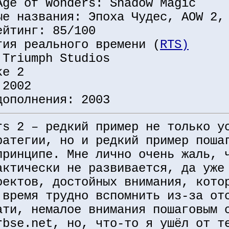
Age of Wonders: Shadow Magic
ые названия: Эпоха Чудес, AOW 2,
ейтинг: 85/100
гия реального времени (
RTS)
 Triumph Studios
ke 2
 2002
дополнения: 2003
rs 2 – редкий пример не только у
ратегии, но и редкий пример поша
принципе. Мне лично очень жаль, 
актически не развивается, да уже
оектов, достойных внимания, кото
 время трудно вспомнить из-за от
ати, немалое внимания пошаговым 
rbse.net, но, что-то я ушёл от т