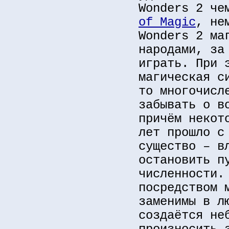
Wonders 2 че
of Magic
, не
Wonders 2 ма
народами, за
играть. При 
магическая с
то многочисл
забывать о в
причём некот
лет прошло с
существо – в
остановить п
численности.
посредством 
заменимы в л
создаётся не