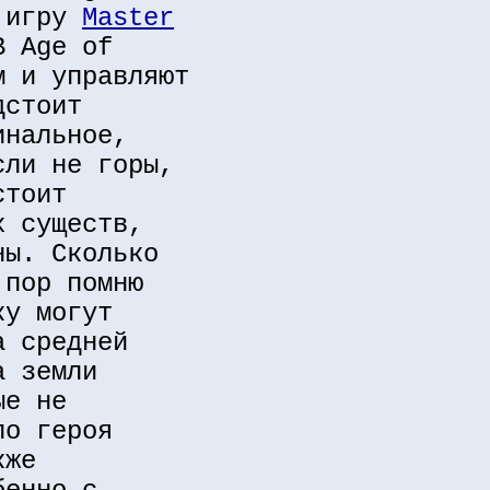
ю игру
Master
В Age of
м и управляют
дстоит
инальное,
сли не горы,
стоит
х существ,
ны. Сколько
 пор помню
ку могут
а средней
а земли
ые не
ло героя
кже