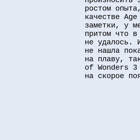
произносить 
ростом опыта
качестве Age
заметки, у м
притом что в
не удалось. 
не нашла пок
на плаву, та
of Wonders 3
на скорое по