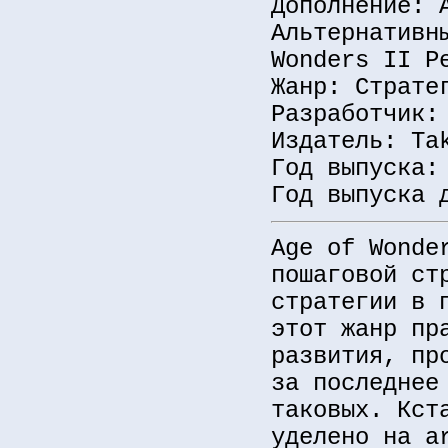
Дополнение: 
Альтернативн
Wonders II Р
Жанр: Страте
Разработчик:
Издатель: Ta
Год выпуска:
Год выпуска 
Age of Wonde
пошаговой ст
стратегии в 
этот жанр пр
развития, пр
за последнее
таковых. Кст
уделено на a