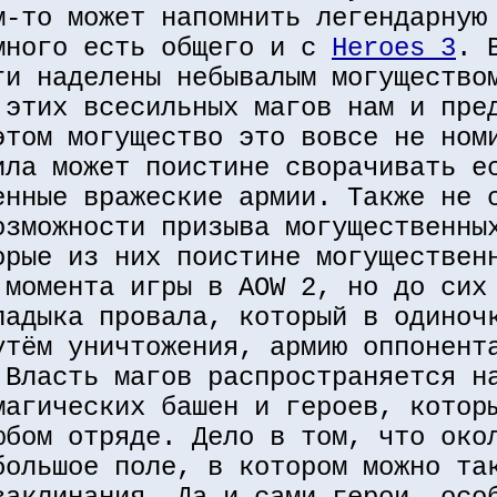
м-то может напомнить легендарну
много есть общего и с
Heroes 3
. 
ги наделены небывалым могущество
 этих всесильных магов нам и пре
этом могущество это вовсе не ном
ила может поистине сворачивать е
енные вражеские армии. Также не 
озможности призыва могущественны
орые из них поистине могуществен
 момента игры в AOW 2, но до сих
ладыка провала, который в одиноч
утём уничтожения, армию оппонент
 Власть магов распространяется н
магических башен и героев, котор
юбом отряде. Дело в том, что око
большое поле, в котором можно та