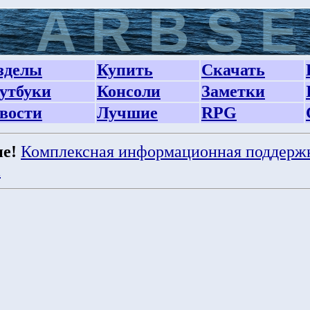
зделы
Купить
Скачать
утбуки
Консоли
Заметки
вости
Лучшие
RPG
е!
Комплексная информационная поддерж
а