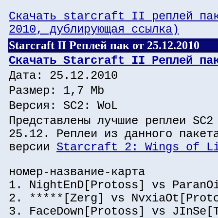
Скачать starcraft II реплей па
2010, дублирующая ссылка)
Starcraft II Реплей пак от 25.12.2010
Скачать Starcraft II Реплей па
Дата: 25.12.2010
Размер: 1,7 Mb
Версия: SC2: WoL
Представлены лучшие реплеи SC2
25.12. Реплеи из данного пакет
версии
Starcraft 2: Wings of L
номер-название-карта
1. NightEnD[Protoss] vs ParanO
2. *****[Zerg] vs NvxiaOt[Prot
3. FaceDown[Protoss] vs JInSe[