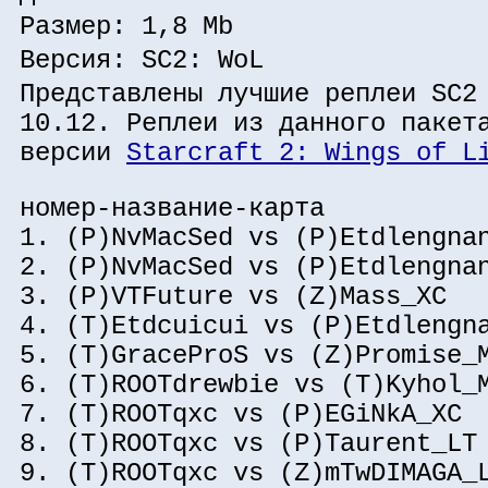
Размер: 1,8 Mb
Версия: SC2: WoL
Представлены лучшие реплеи SC2
10.12. Реплеи из данного пакет
версии
Starcraft 2: Wings of L
номер-название-карта
1. (P)NvMacSed vs (P)Etdlengna
2. (P)NvMacSed vs (P)Etdlengna
3. (P)VTFuture vs (Z)Mass_XC
4. (T)Etdcuicui vs (P)Etdlengn
5. (T)GraceProS vs (Z)Promise_
6. (T)ROOTdrewbie vs (T)Kyhol_
7. (T)ROOTqxc vs (P)EGiNkA_XC
8. (T)ROOTqxc vs (P)Taurent_LT
9. (T)ROOTqxc vs (Z)mTwDIMAGA_