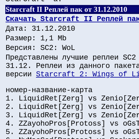
Starcraft II Реплей пак от 31.12.2010
Скачать Starcraft II Реплей па
Дата: 31.12.2010
Размер: 1,1 Mb
Версия: SC2: WoL
Представлены лучшие реплеи SC2
31.12. Реплеи из данного пакет
версии
Starcraft 2: Wings of L
номер-название-карта
1. LiquidRet[Zerg] vs Zenio[Ze
2. LiquidRet[Zerg] vs Zenio[Ze
3. LiquidRet[Zerg] vs Zenio[Ze
4. ZZayohoPros[Protoss] vs oGs
5. ZZayohoPros[Protoss] vs oGs