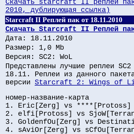
Скачать starcraft II реплей па
2010, дублирующая ссылка)
Starcraft II Реплей пак от 18.11.2010
Скачать Starcraft II Реплей па
Дата: 18.11.2010
Размер: 1,0 Mb
Версия: SC2: WoL
Представлены лучшие реплеи SC2
18.11. Реплеи из данного пакет
версии
Starcraft 2: Wings of L
номер-название-карта
1. Eric[Zerg] vs ****[Protoss]
2. elfi[Protoss] vs SjoW[Terra
3. GoldenfOu[Zerg] vs Destinat
4. sAviOr[Zerg] vs sCfOu[Terra