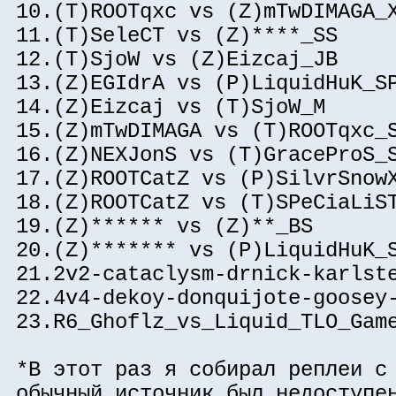
10.(T)ROOTqxc vs (Z)mTwDIMAGA_
11.(T)SeleCT vs (Z)****_SS
12.(T)SjoW vs (Z)Eizcaj_JB
13.(Z)EGIdrA vs (P)LiquidHuK_S
14.(Z)Eizcaj vs (T)SjoW_M
15.(Z)mTwDIMAGA vs (T)ROOTqxc_
16.(Z)NEXJonS vs (T)GraceProS_
17.(Z)ROOTCatZ vs (P)SilvrSnow
18.(Z)ROOTCatZ vs (T)SPeCiaLiS
19.(Z)****** vs (Z)**_BS
20.(Z)******* vs (P)LiquidHuK_
21.2v2-cataclysm-drnick-karlst
22.4v4-dekoy-donquijote-goosey
23.R6_Ghoflz_vs_Liquid_TLO_Gam
*В этот раз я собирал реплеи с
обычный источник был недоступе