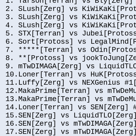
1. Tarson[Terran] vs Bly[Zerg]
2. SLush[Zerg] vs KiWiKaKi[Pro
3. SLush[Zerg] vs KiWiKaKi[Pro
4. SLush[Zerg] vs KiWiKaKi[Pro
5. STX[Terran] vs Jubei[Protos
6. Sort[Protoss] vs LegalMind[
7. *****[Terran] vs Odin[Proto
8. **[Protoss] vs jookToJung[Z
9. mTwDIMAGA[Zerg] vs LiquidTL
10.Loner[Terran] vs HuK[Protos
11.Luffy[Zerg] vs NEXGenius #1
12.MakaPrime[Terran] vs mTwDeM
13.MakaPrime[Terran] vs mTwDeM
14.Loner[Terran] vs SEN[Zerg] 
15.SEN[Zerg] vs LiquidTLO[Zerg
16.SEN[Zerg] vs mTwDIMAGA[Zerg
17.SEN[Zerg] vs mTwDIMAGA[Zerg