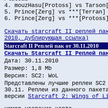
4. mouzHasu[Protoss] vs Tarson
5. Prince[Zerg] vs ***[Terran]
6. Prince[Zerg] vs ***[Protoss
Скачать starcraft II реплей па
2010, дублирующая ссылка)
Starcraft II Реплей пак от 30.11.2010
Скачать Starcraft II Реплей па
Дата: 30.11.2010
Размер: 1,8 Mb
Версия: SC2: WoL
Представлены лучшие реплеи SC2
30.11. Реплеи из данного пакет
версии
Starcraft 2: Wings of L