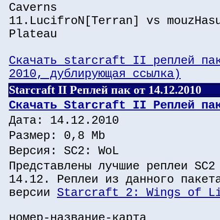
Caverns
11.LucifroN[Terran] vs mouzHas
Plateau
Скачать starcraft II реплей па
2010, дублирующая ссылка)
Starcraft II Реплей пак от 14.12.2010
Скачать Starcraft II Реплей па
Дата: 14.12.2010
Размер: 0,8 Mb
Версия: SC2: WoL
Представлены лучшие реплеи SC2
14.12. Реплеи из данного пакет
версии
Starcraft 2: Wings of L
номер-название-карта