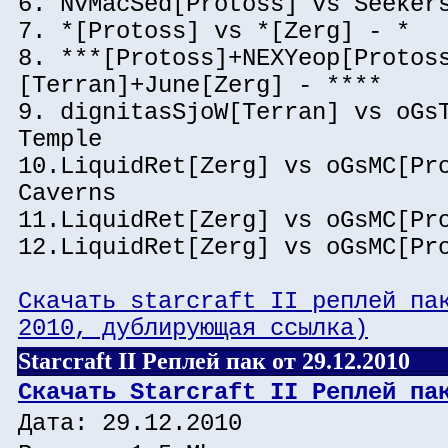
6. NvMacSed[Protoss] vs Seeker
7. *[Protoss] vs *[Zerg] - *
8. ***[Protoss]+NEXYeop[Protos
[Terran]+June[Zerg] - ****
9. dignitasSjoW[Terran] vs oGs
Temple
10.LiquidRet[Zerg] vs oGsMC[Pr
Caverns
11.LiquidRet[Zerg] vs oGsMC[Pr
12.LiquidRet[Zerg] vs oGsMC[Pr
Скачать starcraft II реплей па
2010, дублирующая ссылка)
Starcraft II Реплей пак от 29.12.2010
Скачать Starcraft II Реплей па
Дата: 29.12.2010