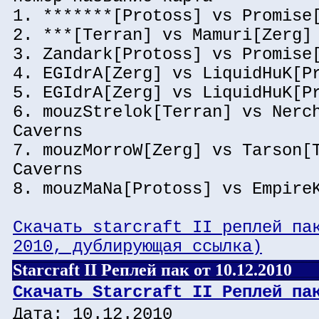
1. *******[Protoss] vs Promise
2. ***[Terran] vs Mamuri[Zerg]
3. Zandark[Protoss] vs Promise
4. EGIdrA[Zerg] vs LiquidHuK[P
5. EGIdrA[Zerg] vs LiquidHuK[P
6. mouzStrelok[Terran] vs Nerc
Caverns
7. mouzMorroW[Zerg] vs Tarson[
Caverns
8. mouzMaNa[Protoss] vs Empire
Скачать starcraft II реплей па
2010, дублирующая ссылка)
Starcraft II Реплей пак от 10.12.2010
Скачать Starcraft II Реплей па
Дата: 10.12.2010