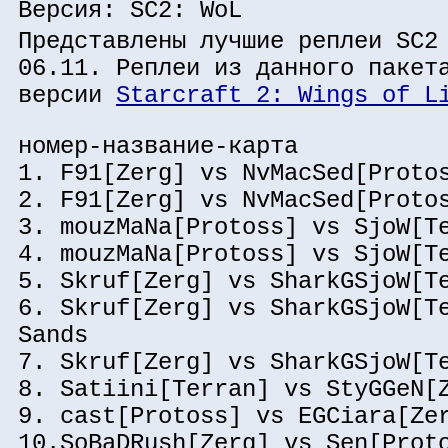
Версия: SC2: WoL
Представлены лучшие реплеи SC2
06.11. Реплеи из данного пакет
версии
Starcraft 2: Wings of L
номер-название-карта
1. F91[Zerg] vs NvMacSed[Proto
2. F91[Zerg] vs NvMacSed[Proto
3. mouzMaNa[Protoss] vs SjoW[T
4. mouzMaNa[Protoss] vs SjoW[T
5. Skruf[Zerg] vs SharkGSjoW[T
6. Skruf[Zerg] vs SharkGSjoW[T
Sands
7. Skruf[Zerg] vs SharkGSjoW[T
8. Satiini[Terran] vs StyGGeN[
9. cast[Protoss] vs EGCiara[Ze
10.SoBaDRush[Zerg] vs Sen[Prot