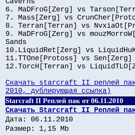
Caverns
6. MaDFroG[Zerg] vs Tarson[Ter
7. Mass[Zerg] vs CrunCher[Prot
8. Terran[Terran] vs NvxiaOt[P
9. MaDFroG[Zerg] vs mouzMorroW
Sands
10.LiquidRet[Zerg] vs LiquidHu
11.TTOne[Protoss] vs Sen[Zerg]
12.TorcH[Terran] vs LiquidTLO[
Скачать starcraft II реплей па
2010, дублирующая ссылка)
Starcraft II Реплей пак от 06.11.2010
Скачать Starcraft II Реплей па
Дата: 06.11.2010
Размер: 1,15 Mb