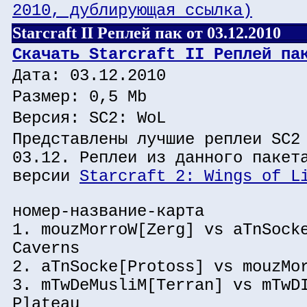
2010, дублирующая ссылка)
Starcraft II Реплей пак от 03.12.2010
Скачать Starcraft II Реплей па
Дата: 03.12.2010
Размер: 0,5 Mb
Версия: SC2: WoL
Представлены лучшие реплеи SC2
03.12. Реплеи из данного пакет
версии
Starcraft 2: Wings of L
номер-название-карта
1. mouzMorroW[Zerg] vs aTnSock
Caverns
2. aTnSocke[Protoss] vs mouzMo
3. mTwDeMusliM[Terran] vs mTwD
Plateau