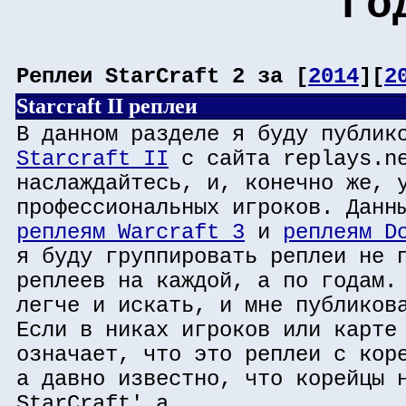
го
Реплеи StarCraft 2 за [
2014
][
2
Starcraft II реплеи
В данном разделе я буду публик
Starcraft II
с сайта replays.ne
наслаждайтесь, и, конечно же, 
профессиональных игроков. Данн
реплеям Warcraft 3
и
реплеям D
я буду группировать реплеи не 
реплеев на каждой, а по годам.
легче и искать, и мне публиков
Если в никах игроков или карте
означает, что это реплеи с кор
а давно известно, что корейцы 
StarCraft' а.