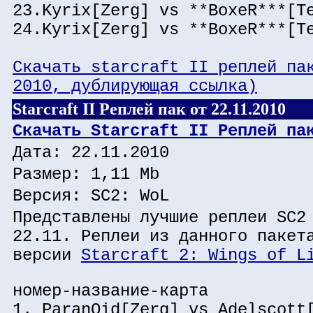
23.Kyrix[Zerg] vs **BoxeR***[T
24.Kyrix[Zerg] vs **BoxeR***[T
Скачать starcraft II реплей па
2010, дублирующая ссылка)
Starcraft II Реплей пак от 22.11.2010
Скачать Starcraft II Реплей па
Дата: 22.11.2010
Размер: 1,11 Mb
Версия: SC2: WoL
Представлены лучшие реплеи SC2
22.11. Реплеи из данного пакет
версии
Starcraft 2: Wings of L
номер-название-карта
1. ParanOid[Zerg] vs Adelscott