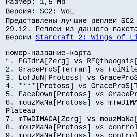
Размер: 1,5 Mb
Версия: SC2: WoL
Представлены лучшие реплеи SC2
29.12. Реплеи из данного пакет
версии
Starcraft 2: Wings of L
номер-название-карта
1. EGIdrA[Zerg] vs REQtheognis
2. GraceProS[Terran] vs FoiMil
3. LofJuN[Protoss] vs GracePro
4. ****[Protoss] vs GraceProS[
5. FaceDown[Protoss] vs GraceP
6. mouzMaNa[Protoss] vs mTwDIM
Plateau
7. mTwDIMAGA[Zerg] vs mouzMaNa
8. mouzMaNa[Protoss] vs contro
9. mouzMaNa[Protoss] vs contro