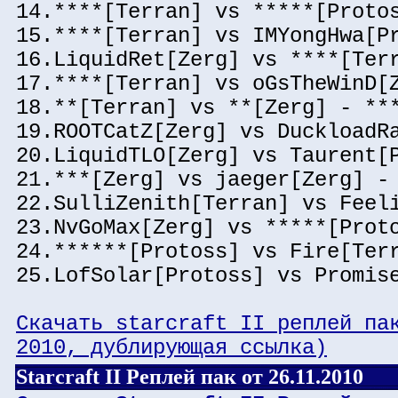
14.****[Terran] vs *****[Proto
15.****[Terran] vs IMYongHwa[P
16.LiquidRet[Zerg] vs ****[Ter
17.****[Terran] vs oGsTheWinD[
18.**[Terran] vs **[Zerg] - **
19.ROOTCatZ[Zerg] vs DuckloadR
20.LiquidTLO[Zerg] vs Taurent[
21.***[Zerg] vs jaeger[Zerg] -
22.SulliZenith[Terran] vs Feel
23.NvGoMax[Zerg] vs *****[Prot
24.******[Protoss] vs Fire[Ter
25.LofSolar[Protoss] vs Promis
Скачать starcraft II реплей па
2010, дублирующая ссылка)
Starcraft II Реплей пак от 26.11.2010