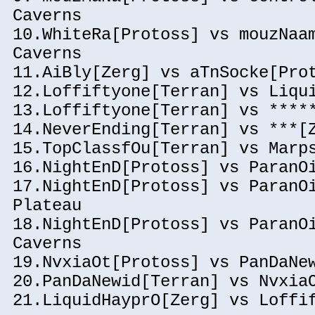
Caverns
10.WhiteRa[Protoss] vs mouzNaa
Caverns
11.AiBly[Zerg] vs aTnSocke[Pro
12.Loffiftyone[Terran] vs Liqu
13.Loffiftyone[Terran] vs ****
14.NeverEnding[Terran] vs ***[
15.TopClassfOu[Terran] vs Marp
16.NightEnD[Protoss] vs ParanO
17.NightEnD[Protoss] vs ParanO
Plateau
18.NightEnD[Protoss] vs ParanO
Caverns
19.NvxiaOt[Protoss] vs PanDaNe
20.PanDaNewid[Terran] vs Nvxia
21.LiquidHayprO[Zerg] vs Loffi