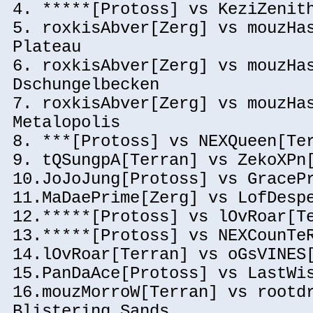
4. *****[Protoss] vs KeziZenit
5. roxkisAbver[Zerg] vs mouzHa
Plateau
6. roxkisAbver[Zerg] vs mouzHa
Dschungelbecken
7. roxkisAbver[Zerg] vs mouzHa
Metalopolis
8. ***[Protoss] vs NEXQueen[Te
9. tQSungpA[Terran] vs ZekoXPn
10.JoJoJung[Protoss] vs GraceP
11.MaDaePrime[Zerg] vs LofDesp
12.*****[Protoss] vs lOvRoar[T
13.*****[Protoss] vs NEXCounTe
14.lOvRoar[Terran] vs oGsVINES
15.PanDaAce[Protoss] vs LastWi
16.mouzMorroW[Terran] vs rootd
Blistering Sands