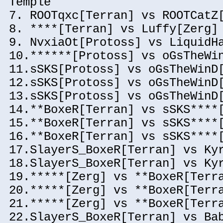
Temple
7. ROOTqxc[Terran] vs ROOTCatZ
8. ****[Terran] vs Luffy[Zerg]
9. NvxiaOt[Protoss] vs LiquidH
10.******[Protoss] vs oGsTheWi
11.sSKS[Protoss] vs oGsTheWinD
12.sSKS[Protoss] vs oGsTheWinD
13.sSKS[Protoss] vs oGsTheWinD
14.**BoxeR[Terran] vs sSKS****
15.**BoxeR[Terran] vs sSKS****
16.**BoxeR[Terran] vs sSKS****
17.SlayerS_BoxeR[Terran] vs Ky
18.SlayerS_BoxeR[Terran] vs Ky
19.*****[Zerg] vs **BoxeR[Terr
20.*****[Zerg] vs **BoxeR[Terr
21.*****[Zerg] vs **BoxeR[Terr
22.SlayerS_BoxeR[Terran] vs Ba