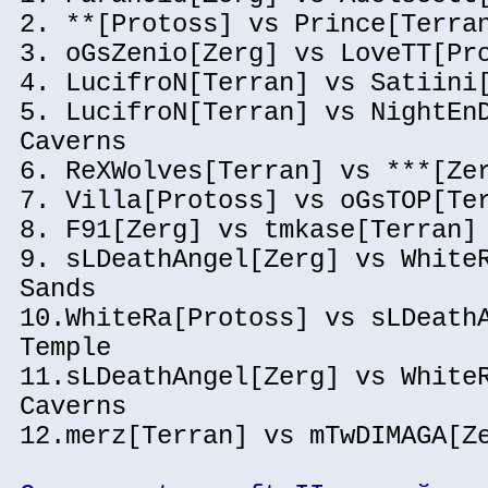
2. **[Protoss] vs Prince[Terra
3. oGsZenio[Zerg] vs LoveTT[Pr
4. LucifroN[Terran] vs Satiini
5. LucifroN[Terran] vs NightEn
Caverns
6. ReXWolves[Terran] vs ***[Ze
7. Villa[Protoss] vs oGsTOP[Te
8. F91[Zerg] vs tmkase[Terran]
9. sLDeathAngel[Zerg] vs White
Sands
10.WhiteRa[Protoss] vs sLDeath
Temple
11.sLDeathAngel[Zerg] vs White
Caverns
12.merz[Terran] vs mTwDIMAGA[Z