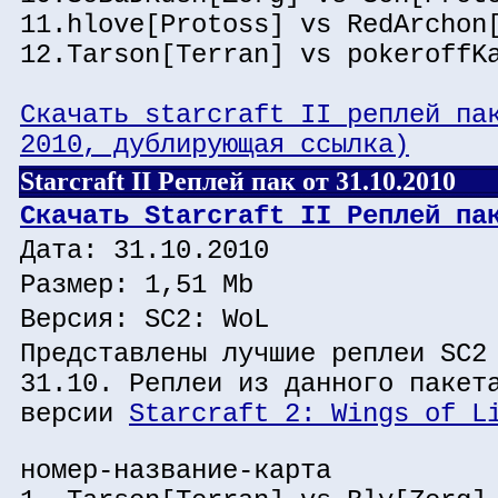
11.hlove[Protoss] vs RedArchon
12.Tarson[Terran] vs pokeroffK
Скачать starcraft II реплей па
2010, дублирующая ссылка)
Starcraft II Реплей пак от 31.10.2010
Скачать Starcraft II Реплей па
Дата: 31.10.2010
Размер: 1,51 Mb
Версия: SC2: WoL
Представлены лучшие реплеи SC2
31.10. Реплеи из данного пакет
версии
Starcraft 2: Wings of L
номер-название-карта