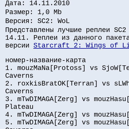
Дата: 14.11.2010
Размер: 1,0 Mb
Версия: SC2: WoL
Представлены лучшие реплеи SC2
14.11. Реплеи из данного пакет
версии
Starcraft 2: Wings of L
номер-название-карта
1. mouzMaNa[Protoss] vs SjoW[T
Caverns
2. roxkisBratOK[Terran] vs sLW
Caverns
3. mTwDIMAGA[Zerg] vs mouzHasu
Plateau
4. mTwDIMAGA[Zerg] vs mouzHasu
5. mTwDIMAGA[Zerg] vs mouzHasu