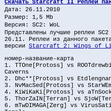
Скачать Starcraft II Реплей па
Дата: 26.11.2010
Размер: 1,5 Mb
Версия: SC2: WoL
Представлены лучшие реплеи SC2
26.11. Реплеи из данного пакет
версии
Starcraft 2: Wings of L
номер-название-карта
1. TTOne[Protoss] vs ROOTdrewb
Caverns
2. Dhc**[Protoss] vs Etdlengna
3. NvMacSed[Protoss] vs StarWE
4. KiWiKaKi[Protoss] vs aTnSoc
5. ThorZaIN[Terran] vs SjoW[Te
6. mTwDIMAGA[Zerg] vs VirusSat