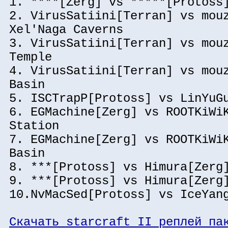
1. ****[Zerg] vs *****[Protoss
2. VirusSatiini[Terran] vs mou
Xel'Naga Caverns
3. VirusSatiini[Terran] vs mou
Temple
4. VirusSatiini[Terran] vs mou
Basin
5. ISCTrapP[Protoss] vs LinYuG
6. EGMachine[Zerg] vs ROOTKiWi
Station
7. EGMachine[Zerg] vs ROOTKiWi
Basin
8. ***[Protoss] vs Himura[Zerg
9. ***[Protoss] vs Himura[Zerg
10.NvMacSed[Protoss] vs IceYan
Скачать starcraft II реплей па