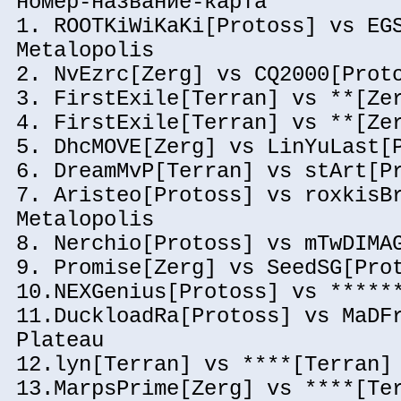
номер-название-карта
1. ROOTKiWiKaKi[Protoss] vs EG
Metalopolis
2. NvEzrc[Zerg] vs CQ2000[Prot
3. FirstExile[Terran] vs **[Ze
4. FirstExile[Terran] vs **[Ze
5. DhcMOVE[Zerg] vs LinYuLast[
6. DreamMvP[Terran] vs stArt[P
7. Aristeo[Protoss] vs roxkisB
Metalopolis
8. Nerchio[Protoss] vs mTwDIMA
9. Promise[Zerg] vs SeedSG[Pro
10.NEXGenius[Protoss] vs *****
11.DuckloadRa[Protoss] vs MaDF
Plateau
12.lyn[Terran] vs ****[Terran]
13.MarpsPrime[Zerg] vs ****[Te