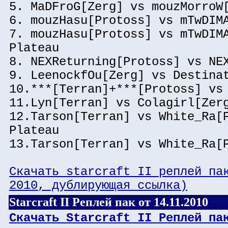
5. MaDFroG[Zerg] vs mouzMorroW
6. mouzHasu[Protoss] vs mTwDIM
7. mouzHasu[Protoss] vs mTwDIM
Plateau
8. NEXReturning[Protoss] vs NE
9. LeenockfOu[Zerg] vs Destina
10.***[Terran]+***[Protoss] vs
11.Lyn[Terran] vs Colagirl[Zer
12.Tarson[Terran] vs White_Ra[
Plateau
13.Tarson[Terran] vs White_Ra[
Скачать starcraft II реплей па
2010, дублирующая ссылка)
Starcraft II Реплей пак от 14.11.2010
Скачать Starcraft II Реплей па