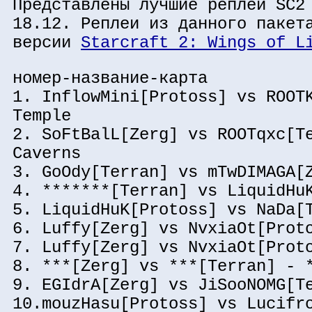
Представлены лучшие реплеи SC2
18.12. Реплеи из данного пакет
версии
Starcraft 2: Wings of L
номер-название-карта
1. InflowMini[Protoss] vs ROOT
Temple
2. SoFtBalL[Zerg] vs ROOTqxc[T
Caverns
3. GoOdy[Terran] vs mTwDIMAGA[
4. *******[Terran] vs LiquidHu
5. LiquidHuK[Protoss] vs NaDa[
6. Luffy[Zerg] vs NvxiaOt[Prot
7. Luffy[Zerg] vs NvxiaOt[Prot
8. ***[Zerg] vs ***[Terran] - 
9. EGIdrA[Zerg] vs JiSooNOMG[T
10.mouzHasu[Protoss] vs Lucifr