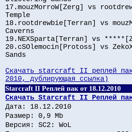
17.mouzMorroW[Zerg] vs rootdre
Temple
18.rootdrewbie[Terran] vs mouz
Caverns
19.NEXSparta[Terran] vs *****[
20.cSOlemocin[Protoss] vs Zeko
Sands
Скачать starcraft II реплей па
2010, дублирующая ссылка)
Starcraft II Реплей пак от 18.12.2010
Скачать Starcraft II Реплей па
Дата: 18.12.2010
Размер: 0,9 Mb
Версия: SC2: WoL