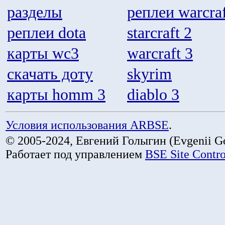
разделы
реплеи warcraf
реплеи dota
starcraft 2
карты wc3
warcraft 3
скачать доту
skyrim
карты homm 3
diablo 3
Условия использования ARBSE
.
© 2005-2024, Евгений Голыгин (Evgenii Go
Работает под управлением
BSE Site Contr