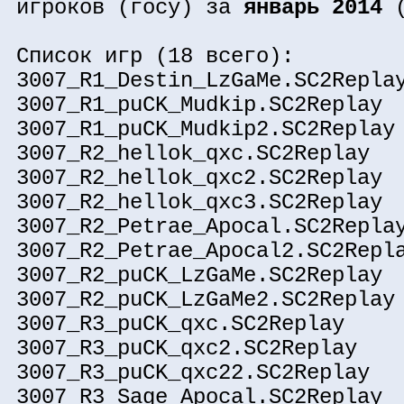
игроков (госу) за
январь 2014
(
Список игр (18 всего):
3007_R1_Destin_LzGaMe.SC2Repla
3007_R1_puCK_Mudkip.SC2Replay
3007_R1_puCK_Mudkip2.SC2Replay
3007_R2_hellok_qxc.SC2Replay
3007_R2_hellok_qxc2.SC2Replay
3007_R2_hellok_qxc3.SC2Replay
3007_R2_Petrae_Apocal.SC2Repla
3007_R2_Petrae_Apocal2.SC2Repl
3007_R2_puCK_LzGaMe.SC2Replay
3007_R2_puCK_LzGaMe2.SC2Replay
3007_R3_puCK_qxc.SC2Replay
3007_R3_puCK_qxc2.SC2Replay
3007_R3_puCK_qxc22.SC2Replay
3007_R3_Sage_Apocal.SC2Replay