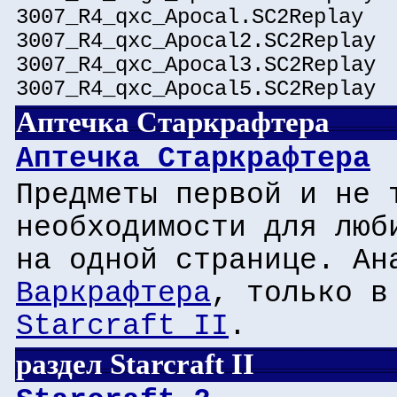
3007_R4_qxc_Apocal.SC2Replay
3007_R4_qxc_Apocal2.SC2Replay
3007_R4_qxc_Apocal3.SC2Replay
3007_R4_qxc_Apocal5.SC2Replay
Аптечка Старкрафтера
Аптечка Старкрафтера
Предметы первой и не 
необходимости для люб
на одной странице. А
Варкрафтера
, только в
Starcraft II
.
раздел Starcraft II