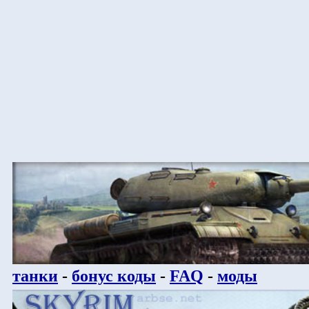
танки
-
бонус коды
-
FAQ
-
моды