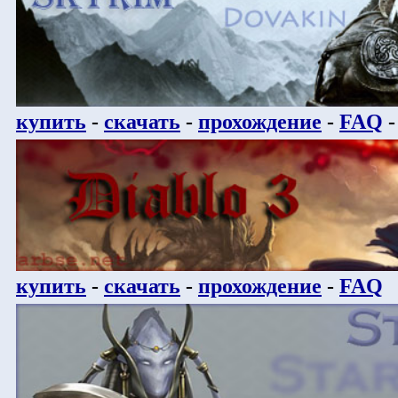
купить
-
скачать
-
прохождение
-
FAQ
купить
-
скачать
-
прохождение
-
FAQ