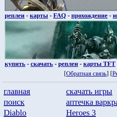
реплеи
-
карты
-
FAQ
-
прохождение
-
ю
купить
-
скачать
-
реплеи
-
карты TFT
[
Обратная связь
] [
Р
главная
скачать игры
поиск
аптечка варкр
Diablo
Heroes 3