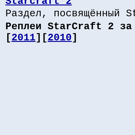
Starcraft 2
Раздел, посвящённый S
Реплеи StarCraft 2 за
[
2011
][
2010
]