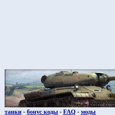
танки
-
бонус коды
-
FAQ
-
моды