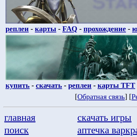
реплеи
-
карты
-
FAQ
-
прохождение
-
ю
купить
-
скачать
-
реплеи
-
карты TFT
[
Обратная связь
] [
Р
главная
скачать игры
поиск
аптечка варкр