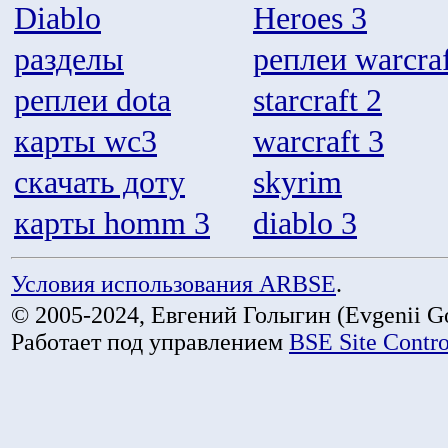
Diablo
Heroes 3
разделы
реплеи warcraf
реплеи dota
starcraft 2
карты wc3
warcraft 3
скачать доту
skyrim
карты homm 3
diablo 3
Условия использования ARBSE
.
© 2005-2024, Евгений Голыгин (Evgenii Go
Работает под управлением
BSE Site Contr