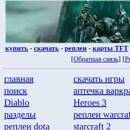
купить
-
скачать
-
реплеи
-
карты TFT
[
Обратная связь
] [
Р
главная
скачать игры
поиск
аптечка варкр
Diablo
Heroes 3
разделы
реплеи warcraf
реплеи dota
starcraft 2