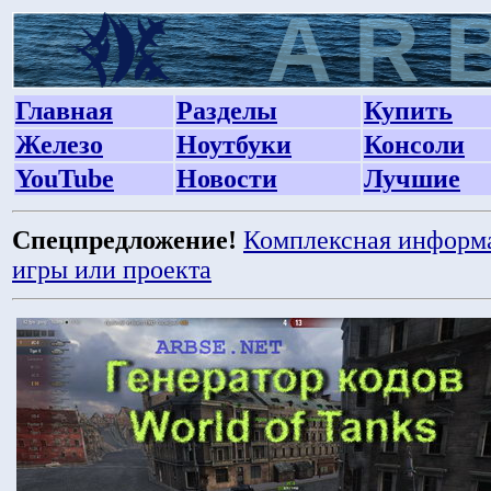
Главная
Разделы
Купить
Железо
Ноутбуки
Консоли
YouTube
Новости
Лучшие
Спецпредложение!
Комплексная информ
игры или проекта