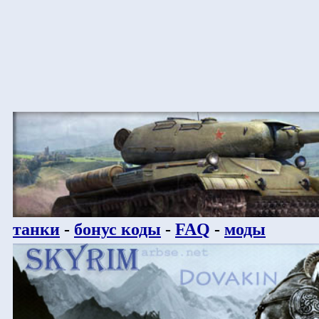
танки
-
бонус коды
-
FAQ
-
моды