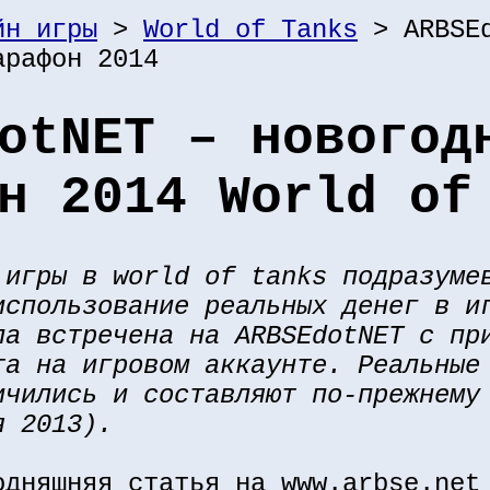
йн игры
>
World of Tanks
> ARBSEd
арафон 2014
otNET – новогод
н 2014 World of
 игры в world of tanks подразуме
использование реальных денег в и
ла встречена на ARBSEdotNET с пр
та на игровом аккаунте. Реальные
ичились и составляют по-прежнему
я 2013).
одняшняя статья на www.arbse.net