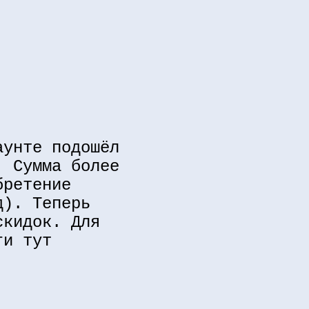
аунте подошёл
. Сумма более
бретение
д). Теперь
скидок. Для
ги тут