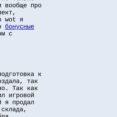
и вообще про
пект,
в wot я
то
бонусные
ом с
подготовка к
оздала, так
но. Так как
ил игровой
й я продал
 склада,
бра.