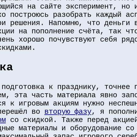
ющийся на сайте эксперимент, но 
ко построюсь разобрать каждый ас
ои решения. Напомню, что деньги 
кции на пополнение счёта, так ч
ень хорошо почувствуют себя ряд
скидками.
ка
 подготовка к празднику, точнее 
ем, эта часть материала явно зап
ся к игровым акциям нужно неспеш
ерешёл во
вторую фазу
, я пополн
ом
со скидкой. Также перед акцие
дные материалы и оборудование со
максимальный запас игрового сере