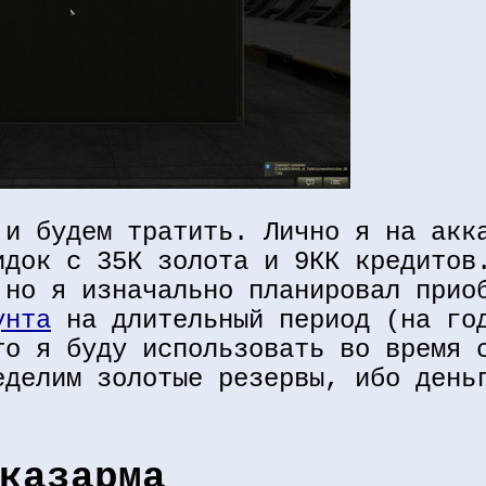
 и будем тратить. Лично я на акк
идок с 35К золота и 9КК кредитов
 но я изначально планировал прио
унта
на длительный период (на го
то я буду использовать во время 
еделим золотые резервы, ибо день
казарма