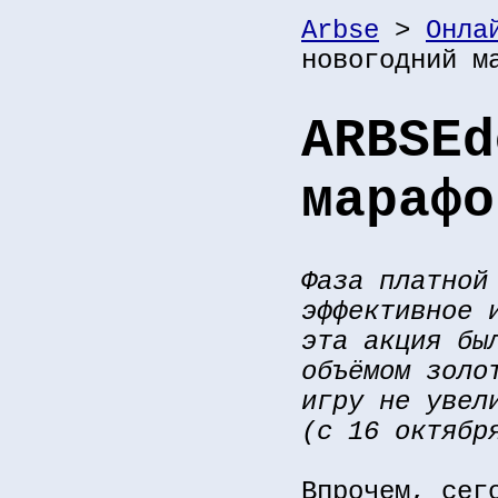
Arbse
>
Онла
новогодний м
ARBSEd
марафо
Фаза платной
эффективное 
эта акция бы
объёмом золо
игру не увел
(с 16 октябр
Впрочем, сег