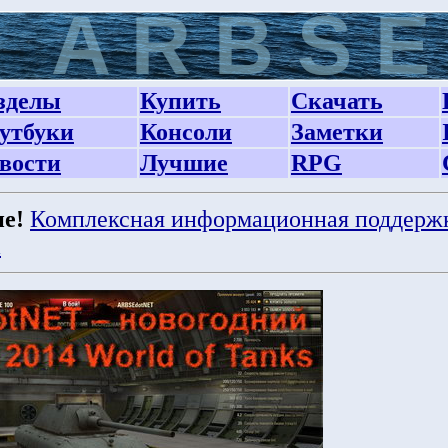
зделы
Купить
Скачать
утбуки
Консоли
Заметки
вости
Лучшие
RPG
е!
Комплексная информационная поддерж
а