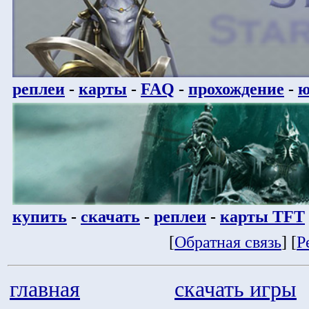
реплеи
-
карты
-
FAQ
-
прохождение
-
ю
купить
-
скачать
-
реплеи
-
карты TFT
[
Обратная связь
] [
Р
главная
скачать игры