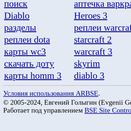
поиск
аптечка варкр
Diablo
Heroes 3
разделы
реплеи warcraf
реплеи dota
starcraft 2
карты wc3
warcraft 3
скачать доту
skyrim
карты homm 3
diablo 3
Условия использования ARBSE
.
© 2005-2024, Евгений Голыгин (Evgenii Go
Работает под управлением
BSE Site Contr