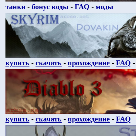
танки
-
бонус коды
-
FAQ
-
моды
купить
-
скачать
-
прохождение
-
FAQ
купить
-
скачать
-
прохождение
-
FAQ