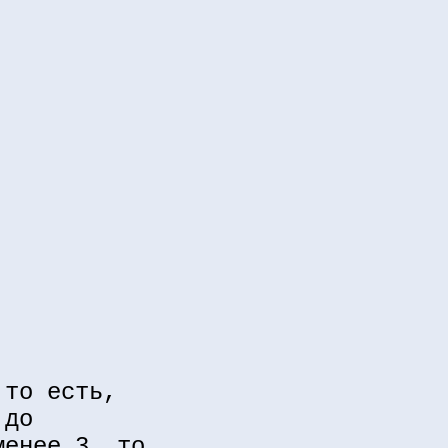
 то есть,
 до
менее 3, то