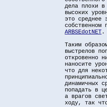
дела плохи в
высоких уров
это среднее 
собственном 
ARBSEdotNET
.
Таким образо
выстрелов по
откровенно н
наносите уро
что для неко
принципиальн
динамичных с
попадать в ц
а врагов све
ходу, так чт