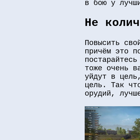
в бою у лучш
Не колич
Повысить сво
причём это п
постарайтесь
тоже очень в
уйдут в цель
цель. Так чт
орудий, лучш