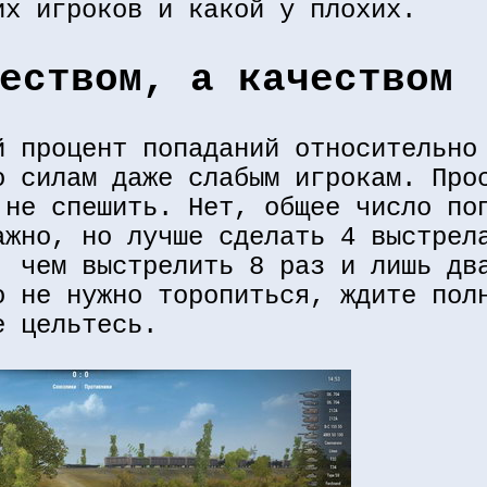
их игроков и какой у плохих.
еством, а качеством
й процент попаданий относительно
о силам даже слабым игрокам. Про
 не спешить. Нет, общее число по
ажно, но лучше сделать 4 выстрел
, чем выстрелить 8 раз и лишь дв
о не нужно торопиться, ждите пол
е цельтесь.