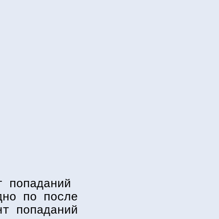
т попаданий
дно по после
нт попаданий