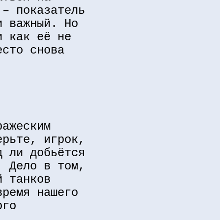
 – показатель
и важный. Но
и как её не
есто снова
ражеским
ерьте, игрок,
д ли добьётся
. Дело в том,
й танков
время нашего
ого