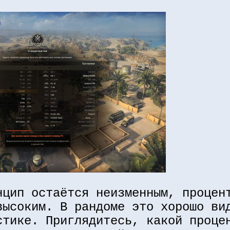
нцип остаётся неизменным, процен
высоким. В рандоме это хорошо ви
стике. Приглядитесь, какой проце