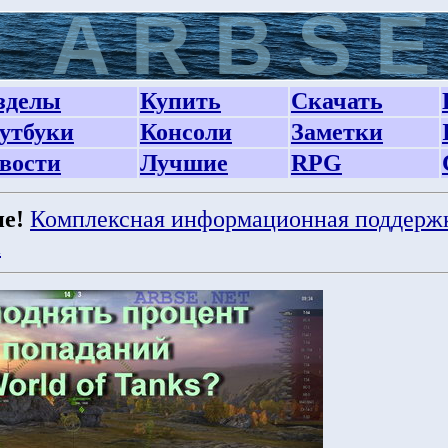
зделы
Купить
Скачать
утбуки
Консоли
Заметки
вости
Лучшие
RPG
е!
Комплексная информационная поддерж
а