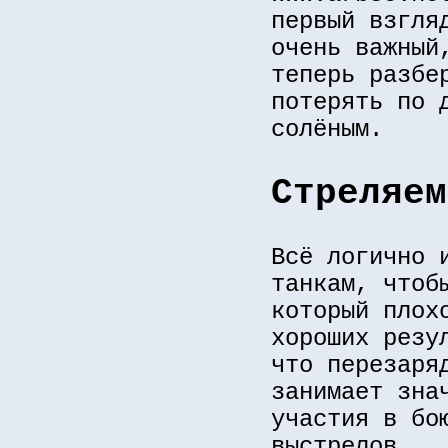
первый взгля
очень важный
теперь разбе
потерять по 
солёным.
Стреляем
Всё логично 
танкам, чтоб
который плох
хороших резу
что перезаря
занимает зна
участия в бо
выстрелов.