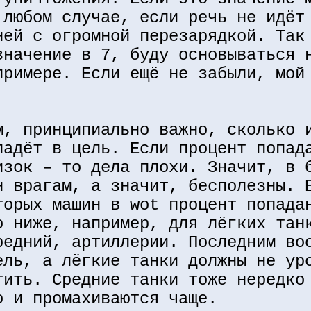
 любом случае, если речь не идёт
ней с огромной перезарядкой. Так
значение в 7, буду основываться 
примере. Если ещё не забыли, мой
м, принципиально важно, сколько 
падёт в цель. Если процент попад
изок – то дела плохи. Значит, в 
н врагам, а значит, бесполезны. 
торых машин в wot процент попада
о ниже, например, для лёгких тан
редний, артиллерии. Последним во
ель, а лёгкие танки должны не ур
тить. Средние танки тоже нередко
о и промахиваются чаще.