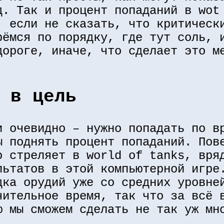
д. Так и процент попаданий в wot
, если не сказать, что критическ
рёмся по порядку, где тут соль, 
дороге, иначе, что сделает это м
 в цель
и очевидно – нужно попадать по в
ы поднять процент попаданий. Пов
о стреляет в world of tanks, вря
льтатов в этой компьютерной игре
дка орудий уже со средних уровне
чительное время, так что за всё 
ю мы сможем сделать не так уж мн