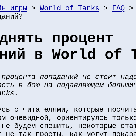
йн игры
>
World of Tanks
>
FAQ
> 
даний?
днять процент
ний в World of 
 процента попаданий не стоит над
ость в бою на подавляющем больши
anks.
усь с читателями, которые посчит
ом очевидной, ориентируясь тольк
 не будем спешить, некоторые ста
t не так просты, как могут показ