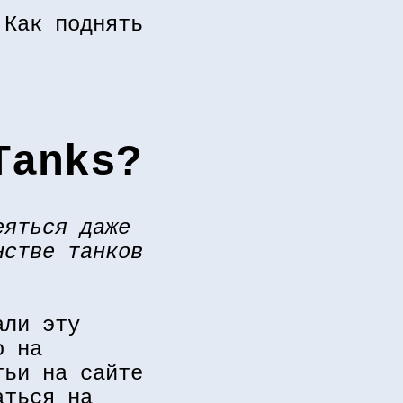
Как поднять
Tanks?
еяться даже
нстве танков
али эту
о на
тьи на сайте
аться на