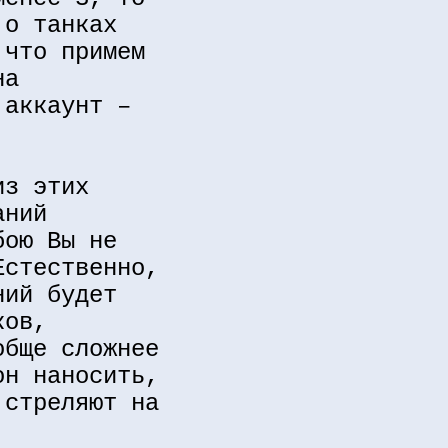
 о танках
 что примем
на
 аккаунт –
из этих
аний
бою Вы не
Естественно,
ний будет
ков,
обще сложнее
он наносить,
 стреляют на