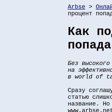
Arbse
>
Онла
процент попа
Как по
попада
Без высокого
на эффективн
в world of t
Сразу соглаш
статью слишк
название. Но
www.arbse.ne