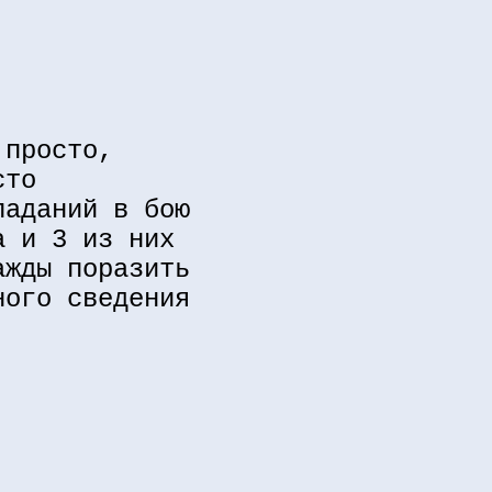
 просто,
сто
паданий в бою
а и 3 из них
ажды поразить
ного сведения