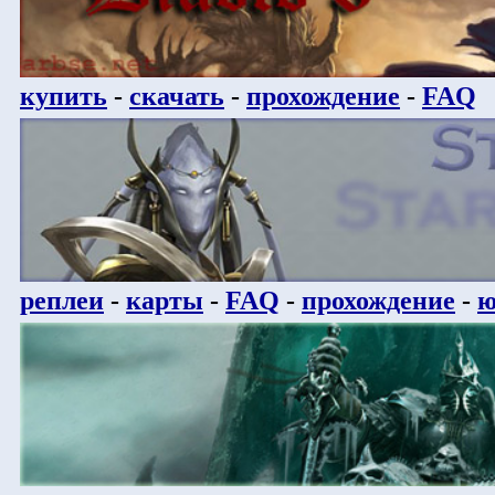
купить
-
скачать
-
прохождение
-
FAQ
реплеи
-
карты
-
FAQ
-
прохождение
-
ю