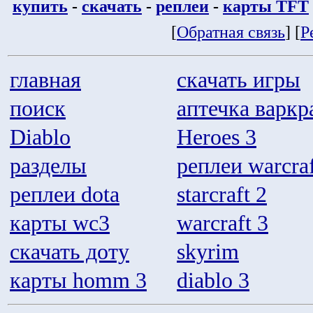
купить
-
скачать
-
реплеи
-
карты TFT
[
Обратная связь
] [
Р
главная
скачать игры
поиск
аптечка варкр
Diablo
Heroes 3
разделы
реплеи warcraf
реплеи dota
starcraft 2
карты wc3
warcraft 3
скачать доту
skyrim
карты homm 3
diablo 3