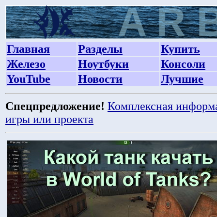
Главная
Разделы
Купить
Железо
Ноутбуки
Консоли
YouTube
Новости
Лучшие
Спецпредложение!
Комплексная информ
игры или проекта