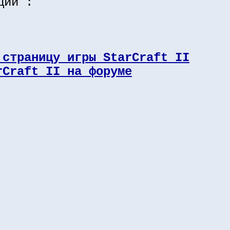
ции :
 страницу игры StarCraft II
rCraft II на форуме