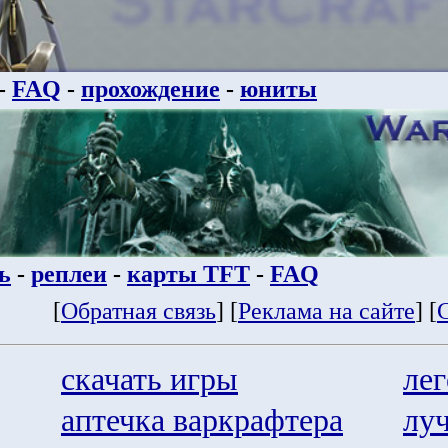
-
FAQ
-
прохождение
-
юниты
ь
-
реплеи
-
карты TFT
-
FAQ
[
Обратная связь
] [
Реклама на сайте
] [
скачать игры
ле
аптечка варкрафтера
лу