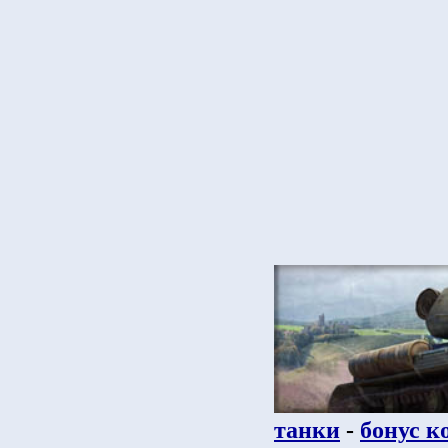
танки
-
бонус к