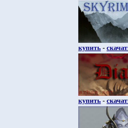
купить
-
скачат
купить
-
скачат