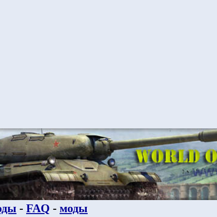
оды
-
FAQ
-
моды