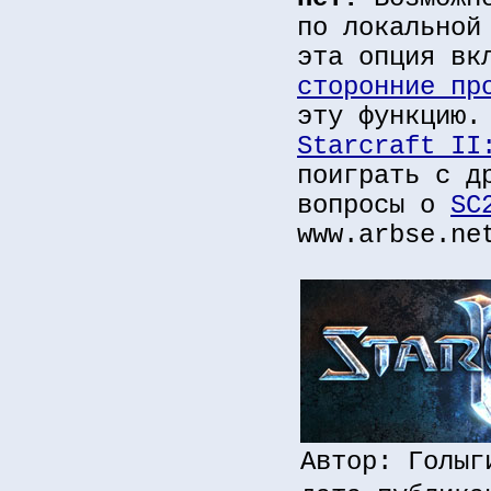
по локальной
эта опция вк
сторонние пр
эту функцию.
Starcraft II
поиграть с д
вопросы о
SC
www.arbse.ne
Автор: Голыг