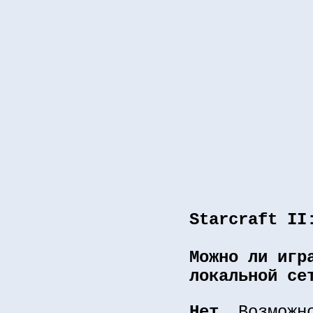
Starcraft II
Можно ли игр
локальной се
Нет.
Возможно