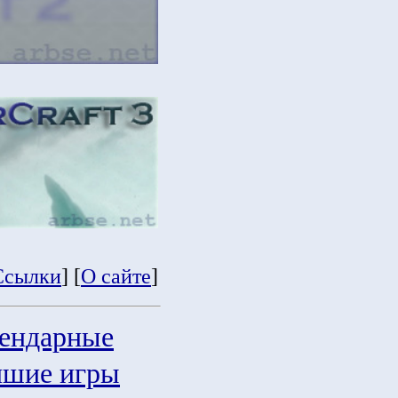
Ссылки
] [
О сайте
]
гендарные
чшие игры