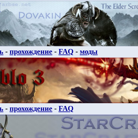
ь
-
прохождение
-
FAQ
-
моды
ь
-
прохождение
-
FAQ