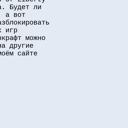
а. Будет ли
, а вот
азблокировать
х игр
ркрафт можно
на другие
моём сайте