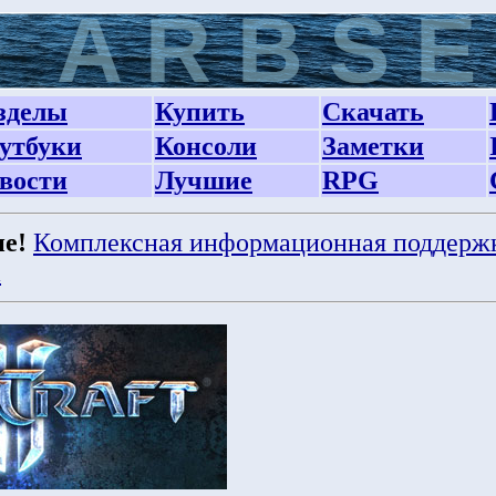
зделы
Купить
Скачать
утбуки
Консоли
Заметки
вости
Лучшие
RPG
е!
Комплексная информационная поддерж
а