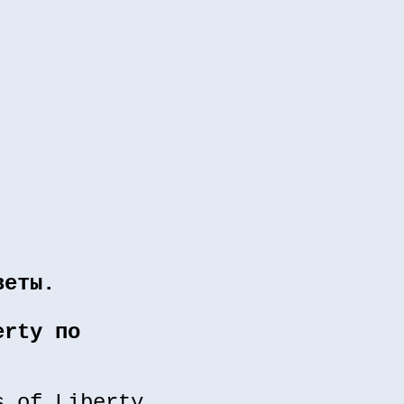
веты.
erty по
s of Liberty