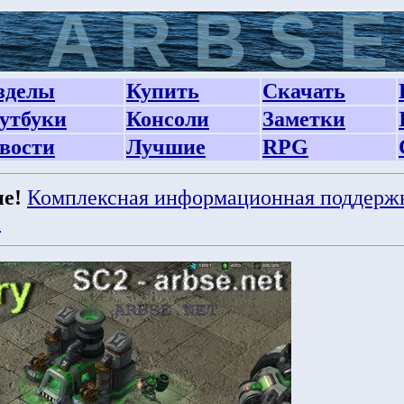
зделы
Купить
Скачать
утбуки
Консоли
Заметки
вости
Лучшие
RPG
е!
Комплексная информационная поддерж
а