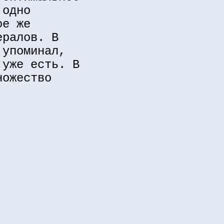
 одно
ое же
ералов. В
 упоминал,
 уже есть. В
ножество