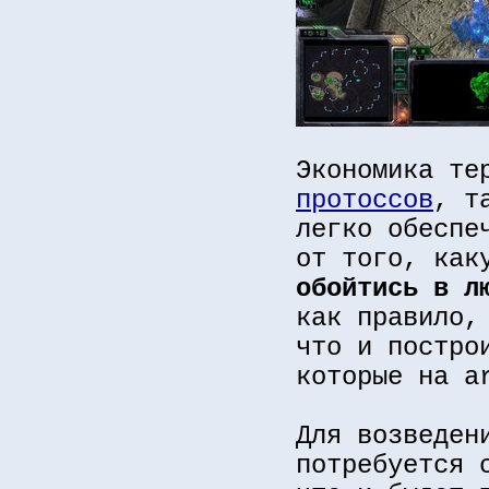
Экономика те
протоссов
, т
легко обеспе
от того, как
обойтись в л
как правило,
что и постро
которые на a
Для возведен
потребуется 