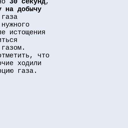
вно
30 секунд
,
v на добычу
 газа
 нужного
ле истощения
иться
 газом.
отметить, что
очие ходили
рцию газа.