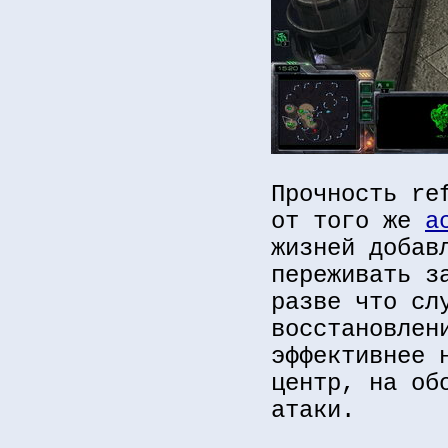
Прочность re
от того же
а
жизней добав
переживать з
разве что сл
восстановлен
эффективнее 
центр, на об
атаки.