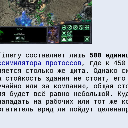
finery составляет лишь
500 едини
ссимилятора протоссов
, где к 450
ляется столько же щита. Однако с
а стойкость здания не стоит, его
учайно или за компанию, общая ст
ия будет всё равно небольшой. Ку
нападать на рабочих или тот же к
огатитель вряд ли пойдут целенап