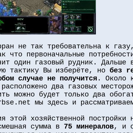
рран не так требовательна к газу
ак что первоначальные потребност
чит один газовый рудник. Дальше 
ую тактику Вы изберёте, но
без r
юбом случае не получится
. Около 
 расположено два газовых месторо
ить можно будет только два обога
rbse.net мы здесь и рассматривае
ия этой хозяйственной постройки 
смешная сумма в
75 минералов
, и 