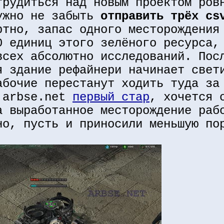
трудиться над новым проектом ро
ужно не забыть
отправить трёх cs
ртно, запас одного месторождения
0 единиц этого зелёного ресурса,
всех абсолютно исследований. Пос
я здание рефайнери начинает свет
абочие перестанут ходить туда за
 arbse.net
первый стар
, хочется 
а выработанное месторождение раб
но, пусть и приносили меньшую по