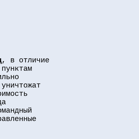
ц
, в отличие
 пунктам
ильно
 уничтожат
оимость
да
омандный
равленные