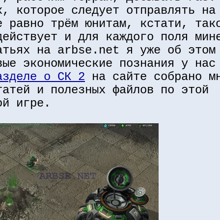
х, которое следует отправлять на
е равно трём юнитам, кстати, так
действует и для каждого поля мин
атьях на arbse.net я уже об этом
вые экономические познания у нас
азделе о СК 2
на сайте собрано м
татей и полезных файлов по этой
ой игре.