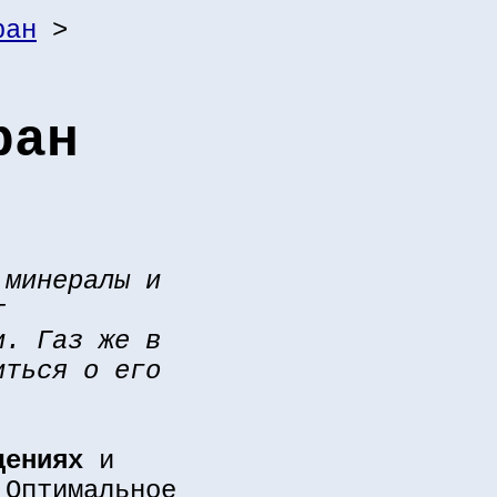
ран
>
ран
 минералы и
т
и. Газ же в
иться о его
дениях
и
 Оптимальное