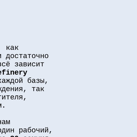
, как
и достаточно
всё зависит
efinery
каждой базы,
ждения, так
тителя,
м.
нам
один рабочий,