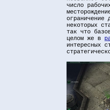
число рабочи
месторождени
ограничение 
некоторых ст
так что базо
целом же в
р
интересных с
стратегическ