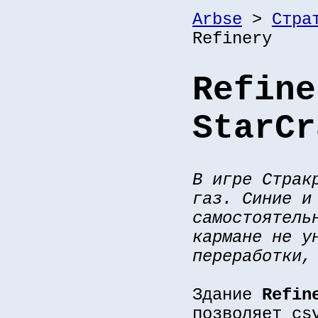
Arbse
>
Стра
Refinery
Refine
StarCr
В игре Страк
газ. Синие и
самостоятель
кармане не у
переработки,
Здание
Refin
позволяет cs