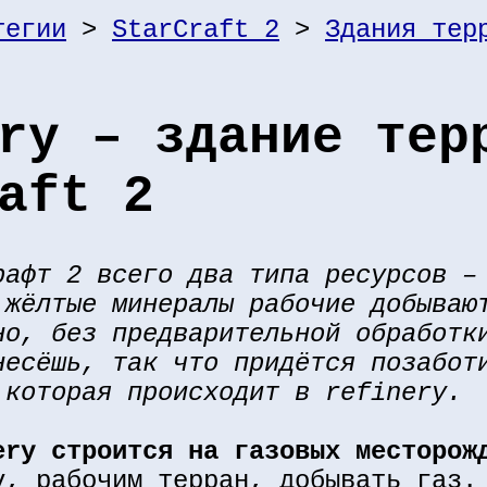
тегии
>
StarCraft 2
>
Здания тер
ry – здание тер
aft 2
рафт 2 всего два типа ресурсов –
 жёлтые минералы рабочие добываю
но, без предварительной обработк
несёшь, так что придётся позабот
 которая происходит в refinery.
ery строится на газовых месторож
v, рабочим терран, добывать газ.