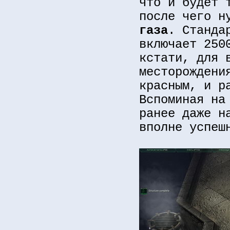
что и будет 
после чего н
газа
. Станда
включает 250
кстати, для 
месторождени
красным, и р
Вспоминая на
ранее даже н
вполне успеш