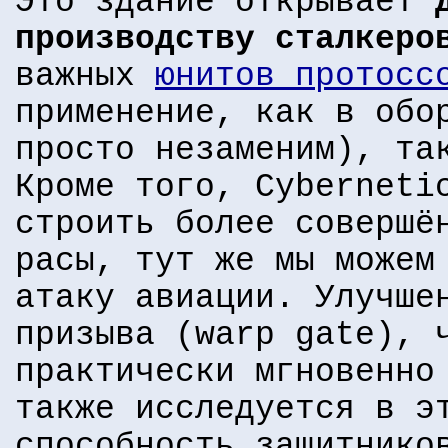
Это здание открывает
производству сталкеро
важных
юнитов протосс
применение, как в обо
просто незаменим), та
Кроме того, Cyberneti
строить более совершё
расы, тут же мы можем
атаку авиации. Улучше
призыва (warp gate), 
практически мгновенно
также исследуется в э
способность защитнико