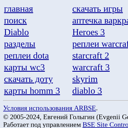
главная
скачать игры
поиск
аптечка варкр
Diablo
Heroes 3
разделы
реплеи warcraf
реплеи dota
starcraft 2
карты wc3
warcraft 3
скачать доту
skyrim
карты homm 3
diablo 3
Условия использования ARBSE
.
© 2005-2024, Евгений Голыгин (Evgenii Go
Работает под управлением
BSE Site Contr