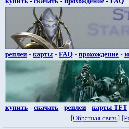
купить
-
скачать
-
прохождение
-
FAQ
реплеи
-
карты
-
FAQ
-
прохождение
-
ю
купить
-
скачать
-
реплеи
-
карты TFT
[
Обратная связь
] [
Р