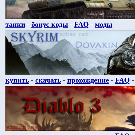
танки
-
бонус коды
-
FAQ
-
моды
купить
-
скачать
-
прохождение
-
FAQ