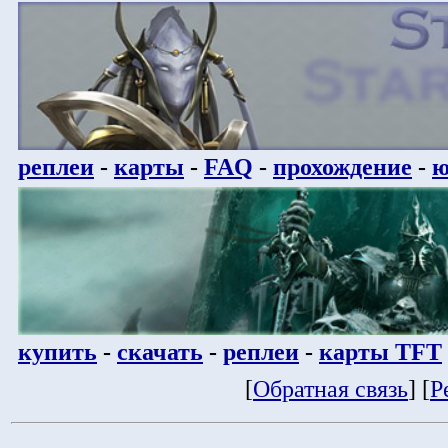
реплеи
-
карты
-
FAQ
-
прохождение
-
ю
купить
-
скачать
-
реплеи
-
карты TFT
[
Обратная связь
] [
Р