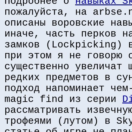
Подробнее о
навыках S
пожалуйста, на arbse.
описаны воровские нав
иначе, часть перков н
замков (Lockpicking) 
при этом я не говорю 
существенно увеличат 
редких предметов в су
подход напоминает чем
magic find из серии
D
рассматривать извечну
трофеями (лутом) в Sk