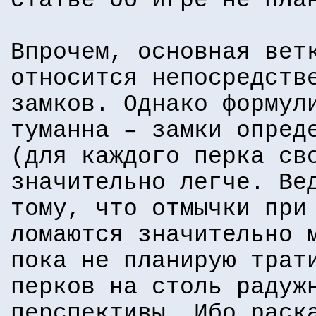
статье об игре не пла
Впрочем, основная вет
относится непосредств
замков. Однако формул
туманна – замки опред
(для каждого перка св
значительно легче. Ве
тому, что отмычки при
ломаются значительно 
пока не планирую трат
перков на столь радуж
перспективы. Ибо раск