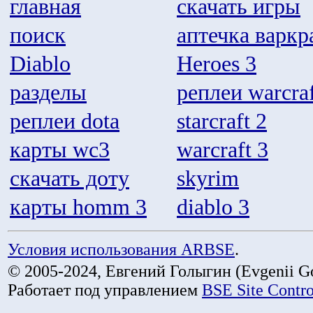
главная
скачать игры
поиск
аптечка варкр
Diablo
Heroes 3
разделы
реплеи warcraf
реплеи dota
starcraft 2
карты wc3
warcraft 3
скачать доту
skyrim
карты homm 3
diablo 3
Условия использования ARBSE
.
© 2005-2024, Евгений Голыгин (Evgenii Go
Работает под управлением
BSE Site Contr