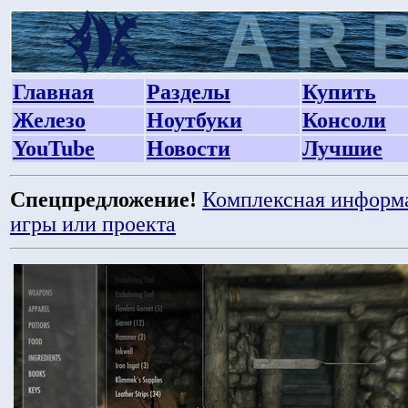
Главная
Разделы
Купить
Железо
Ноутбуки
Консоли
YouTube
Новости
Лучшие
Спецпредложение!
Комплексная информ
игры или проекта