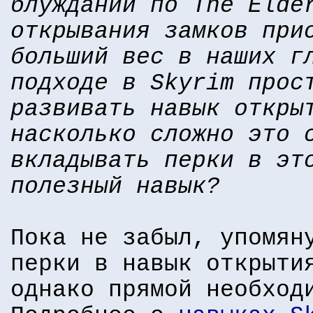
блужданий по The Elde
открывания замков при
больший вес в наших г
подходе в Skyrim прос
развивать навык откры
насколько сложно это 
вкладывать перки в эт
полезный навык?
Пока не забыл, упомян
перки в навык открыти
однако прямой необход