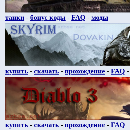
танки
-
бонус коды
-
FAQ
-
моды
купить
-
скачать
-
прохождение
-
FAQ
купить
-
скачать
-
прохождение
-
FAQ