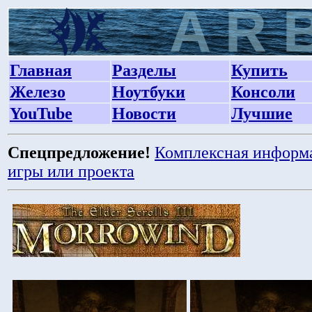
Главная
Разделы
Купить
Железо
Ноутбуки
Консоли
YouTube
Новости
Лучшие
Спецпредложение!
Комплексная информ
игры или проекта