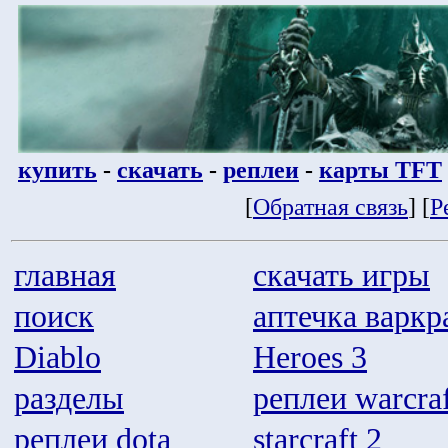
купить
-
скачать
-
реплеи
-
карты TFT
[
Обратная связь
] [
Р
главная
скачать игры
поиск
аптечка варкр
Diablo
Heroes 3
разделы
реплеи warcraf
реплеи dota
starcraft 2