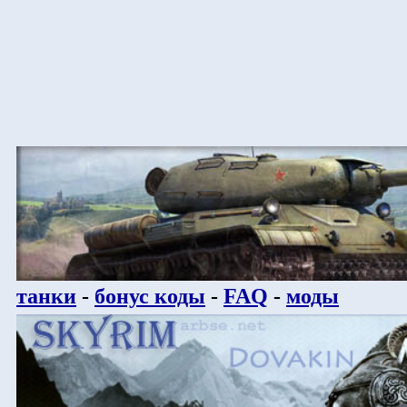
танки
-
бонус коды
-
FAQ
-
моды