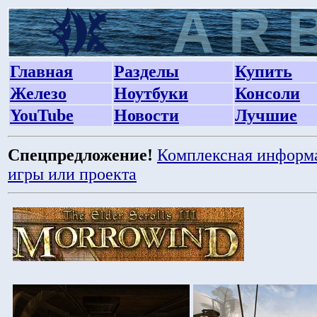
Главная
Разделы
Купить
Железо
Ноутбуки
Консоли
YouTube
Новости
Лучшие
Спецпредложение!
Комплексная информ
игры или проекта