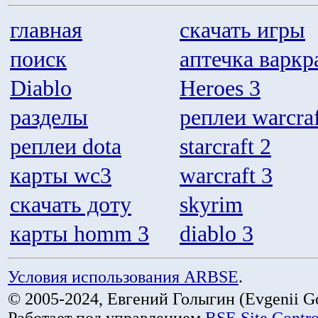
главная
скачать игры
поиск
аптечка варкр
Diablo
Heroes 3
разделы
реплеи warcraf
реплеи dota
starcraft 2
карты wc3
warcraft 3
скачать доту
skyrim
карты homm 3
diablo 3
Условия использования ARBSE
.
© 2005-2024, Евгений Голыгин (Evgenii Go