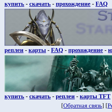
купить
-
скачать
-
прохождение
-
FAQ
реплеи
-
карты
-
FAQ
-
прохождение
-
ю
купить
-
скачать
-
реплеи
-
карты TFT
[
Обратная связь
] [
Р