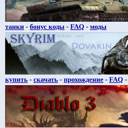
танки
-
бонус коды
-
FAQ
-
моды
купить
-
скачать
-
прохождение
-
FAQ