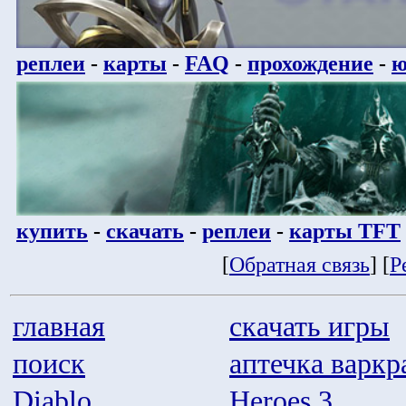
реплеи
-
карты
-
FAQ
-
прохождение
-
ю
купить
-
скачать
-
реплеи
-
карты TFT
[
Обратная связь
] [
Р
главная
скачать игры
поиск
аптечка варкр
Diablo
Heroes 3