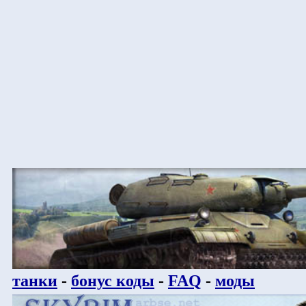
танки
-
бонус коды
-
FAQ
-
моды