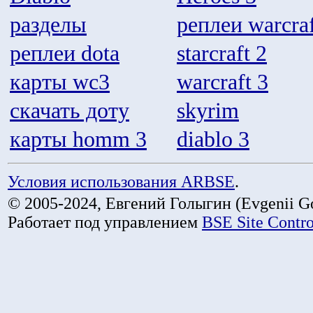
разделы
реплеи warcraf
реплеи dota
starcraft 2
карты wc3
warcraft 3
скачать доту
skyrim
карты homm 3
diablo 3
Условия использования ARBSE
.
© 2005-2024, Евгений Голыгин (Evgenii Go
Работает под управлением
BSE Site Contr