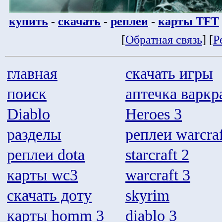
купить
-
скачать
-
реплеи
-
карты TFT
[
Обратная связь
] [
Р
главная
скачать игры
поиск
аптечка варкр
Diablo
Heroes 3
разделы
реплеи warcraf
реплеи dota
starcraft 2
карты wc3
warcraft 3
скачать доту
skyrim
карты homm 3
diablo 3