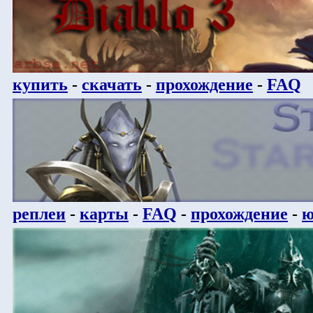
купить
-
скачать
-
прохождение
-
FAQ
реплеи
-
карты
-
FAQ
-
прохождение
-
ю