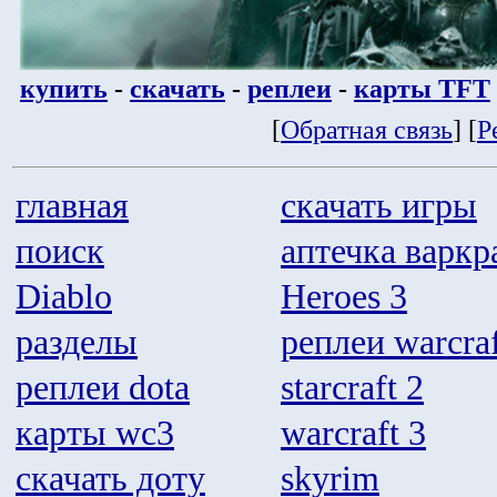
купить
-
скачать
-
реплеи
-
карты TFT
[
Обратная связь
] [
Р
главная
скачать игры
поиск
аптечка варкр
Diablo
Heroes 3
разделы
реплеи warcraf
реплеи dota
starcraft 2
карты wc3
warcraft 3
скачать доту
skyrim