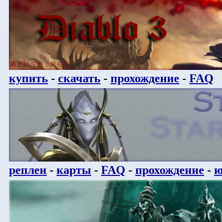
купить
-
скачать
-
прохождение
-
FAQ
реплеи
-
карты
-
FAQ
-
прохождение
-
ю