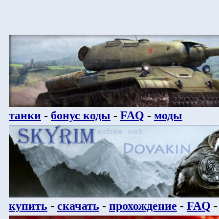
танки
-
бонус коды
-
FAQ
-
моды
купить
-
скачать
-
прохождение
-
FAQ