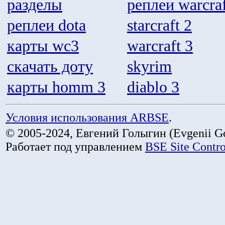
разделы
реплеи warcraf
реплеи dota
starcraft 2
карты wc3
warcraft 3
скачать доту
skyrim
карты homm 3
diablo 3
Условия использования ARBSE
.
© 2005-2024, Евгений Голыгин (Evgenii Go
Работает под управлением
BSE Site Contr