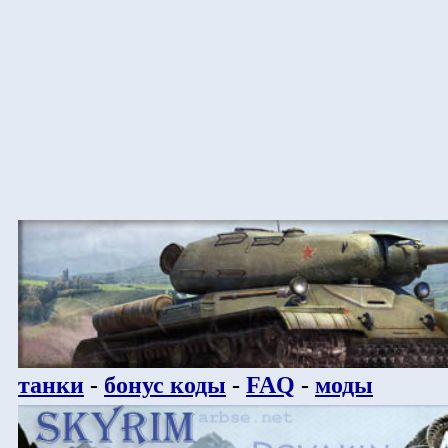
танки
-
бонус коды
-
FAQ
-
моды