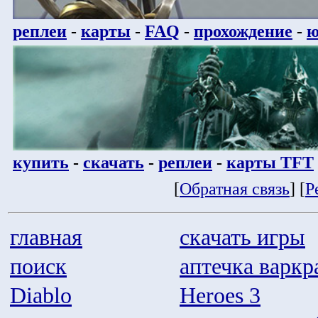
реплеи
-
карты
-
FAQ
-
прохождение
-
ю
купить
-
скачать
-
реплеи
-
карты TFT
[
Обратная связь
] [
Р
главная
скачать игры
поиск
аптечка варкр
Diablo
Heroes 3