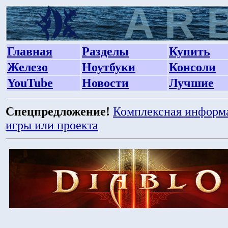
Главная
Разделы
Купить
Железо
Ноутбуки
Консоли
YouTube
Новости
Лучшие
Спецпредложение!
Комплексная информ
игры или проекта