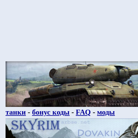
танки
-
бонус коды
-
FAQ
-
моды