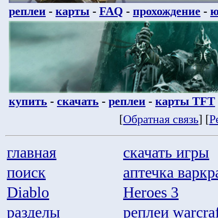
реплеи
-
карты
-
FAQ
-
прохождение
-
ю
купить
-
скачать
-
реплеи
-
карты TFT
[
Обратная связь
] [
Р
главная
скачать игры
поиск
аптечка варкр
Diablo
Heroes 3
разделы
реплеи warcraf