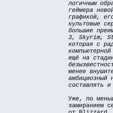
логичным обр
геймера ново
графикой, ег
культовые се
большие преи
3, Skyrim, S
которая с ра
компьютерной
ещё на стади
безызвестнос
менее внушит
амбициозный 
составлять и
Уже, по мень
замиранием с
от Blizzard.