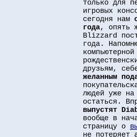
только для п
игровых конс
сегодня нам
года
, опять 
Blizzard пос
года. Напомн
компьютерной
рождественск
друзьям, себ
желанным под
покупательск
людей уже на
остаться. Вп
выпустят Dia
вообще в нач
страницу о
в
не потеряет 