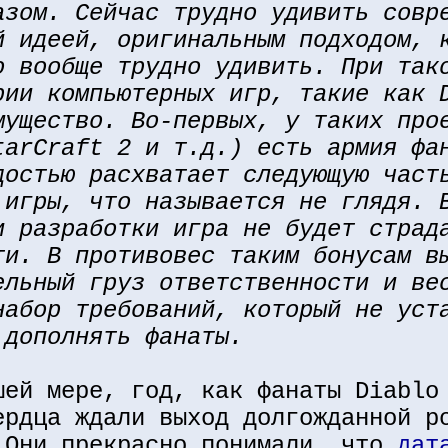
азом. Сейчас трудно удивить совр
й идеей, оригинальным подходом, 
о вообще трудно удивить. При так
рии компьютерных игр, такие как 
мущество. Во-первых, у таких про
tarCraft 2 и т.д.) есть армия фа
достью расхватает следующую част
 игры, что называется не глядя. 
и разработки игра не будет страд
ти. В противовес таким бонусам в
ельный груз ответственности и ве
набор требований, который не уст
 дополнять фанаты.
шей мере, год, как фанаты Diablo
ердца ждали выход долгожданной р
 Они прекрасно понимали, что
дат