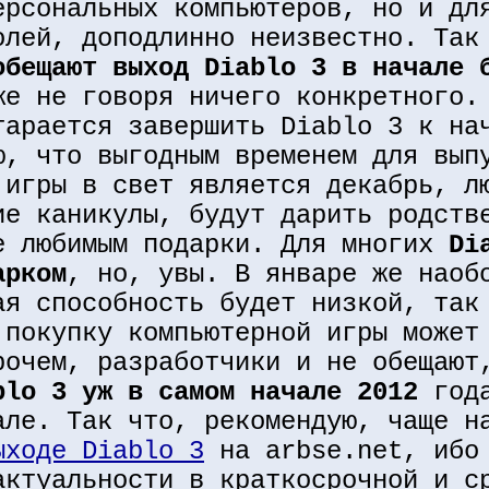
ерсональных компьютеров, но и дл
олей, доподлинно неизвестно. Так
обещают выход Diablo 3 в начале 
же не говоря ничего конкретного.
тарается завершить Diablo 3 к на
ю, что выгодным временем для вып
 игры в свет является декабрь, л
ие каникулы, будут дарить родств
е любимым подарки. Для многих
Di
арком
, но, увы. В январе же наоб
ая способность будет низкой, так
 покупку компьютерной игры может
рочем, разработчики и не обещают
blo 3 уж в самом начале 2012
года
але. Так что, рекомендую, чаще н
ыходе Diablo 3
на arbse.net, ибо 
актуальности в краткосрочной и с