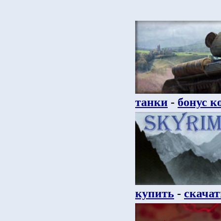
танки
-
бонус к
купить
-
скачат