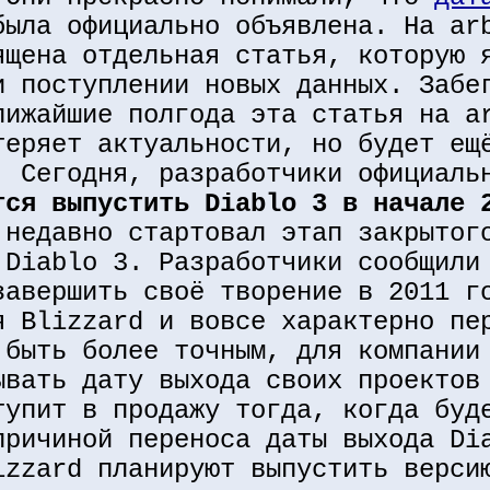
ыла официально объявлена. На ar
ящена отдельная статья, которую 
и поступлении новых данных. Забе
лижайшие полгода эта статья на a
теряет актуальности, но будет ещ
. Сегодня, разработчики официаль
тся выпустить Diablo 3 в начале 
 недавно стартовал этап закрытог
 Diablo 3. Разработчики сообщили
завершить своё творение в 2011 г
я Blizzard и вовсе характерно пе
 быть более точным, для компании
ывать дату выхода своих проектов
тупит в продажу тогда, когда буд
причиной переноса даты выхода Di
izzard планируют выпустить верси