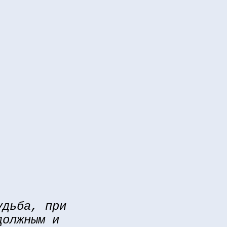
удьба, при
должным и