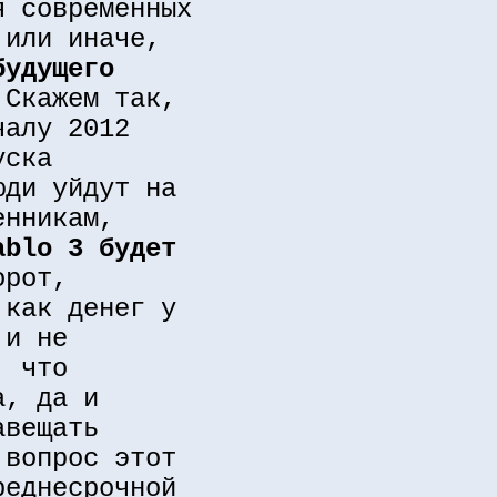
я современных
 или иначе,
будущего
 Скажем так,
чалу 2012
уска
юди уйдут на
енникам,
ablo 3 будет
орот,
 как денег у
 и не
, что
, да и
авещать
вопрос этот
реднесрочной