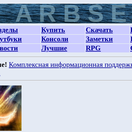
зделы
Купить
Скачать
утбуки
Консоли
Заметки
вости
Лучшие
RPG
е!
Комплексная информационная поддерж
а