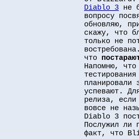
Diablo 3
не б
вопросу посв
обновляю, пр
скажу, что б
только не по
востребована
что
постараю
Напомню, что
тестирования
планировали 
успевают. Дл
релиза, если
вовсе не наз
Diablo 3 пос
Послужил ли 
факт, что Bl