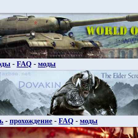
оды
-
FAQ
-
моды
ь
-
прохождение
-
FAQ
-
моды