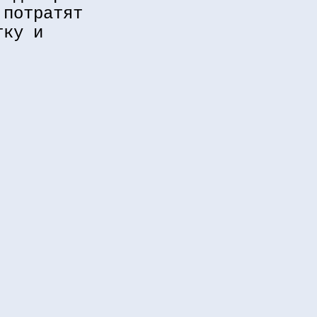
 потратят
тку и