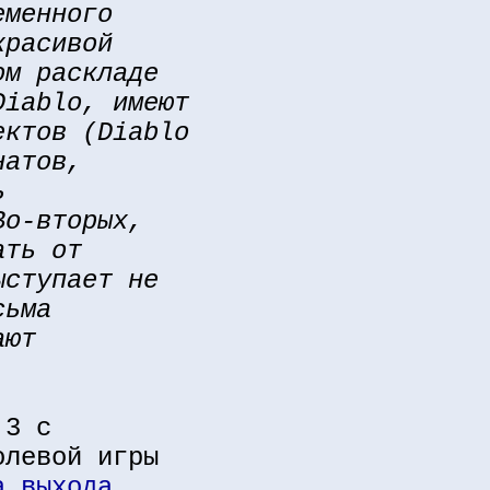
еменного
красивой
ом раскладе
Diablo, имеют
ектов (Diablo
натов,
ь
Во-вторых,
ать от
ыступает не
сьма
ают
 3 с
олевой игры
а выхода