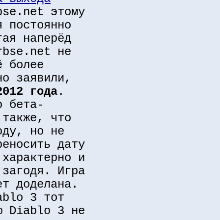
bse.net этому
я постоянно
гая наперёд
rbse.net не
ё более
но заявили,
2012 года
.
о бета-
 также, что
оду, но не
реносить дату
 характерно и
 загодя. Игра
ет доделана.
ablo 3 тот
ю Diablo 3 не