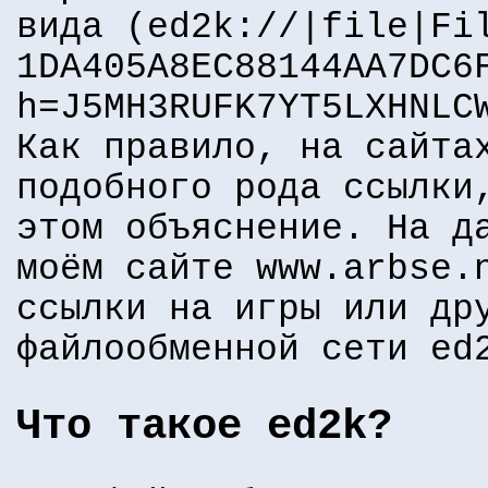
вида (ed2k://|file|Fi
1DA405A8EC88144AA7DC6
h=J5MH3RUFK7YT5LXHNLC
Как правило, на сайта
подобного рода ссылки
этом объяснение. На д
моём сайте www.arbse.
ссылки на игры или др
файлообменной сети ed
Что такое ed2k?