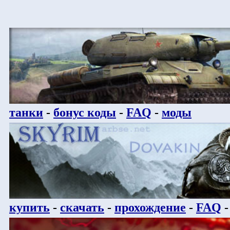
танки
-
бонус коды
-
FAQ
-
моды
купить
-
скачать
-
прохождение
-
FAQ