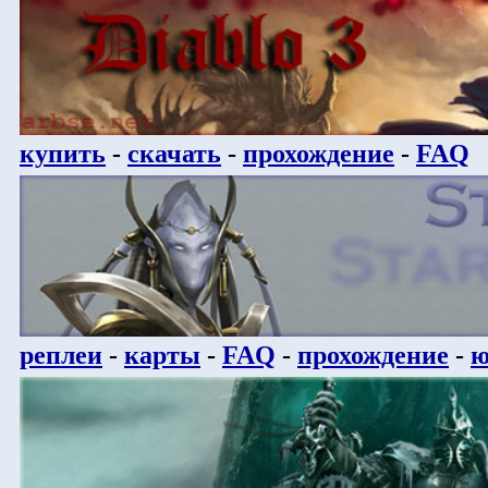
купить
-
скачать
-
прохождение
-
FAQ
реплеи
-
карты
-
FAQ
-
прохождение
-
ю