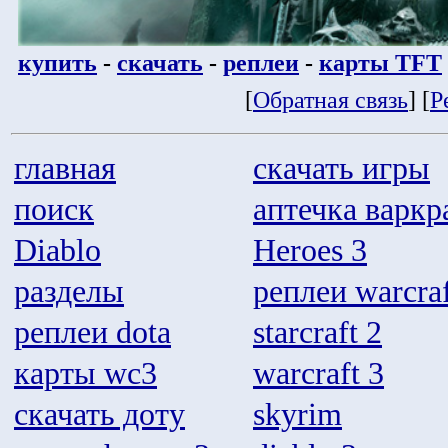
купить
-
скачать
-
реплеи
-
карты TFT
[
Обратная связь
] [
Р
главная
скачать игры
поиск
аптечка варкр
Diablo
Heroes 3
разделы
реплеи warcraf
реплеи dota
starcraft 2
карты wc3
warcraft 3
скачать доту
skyrim