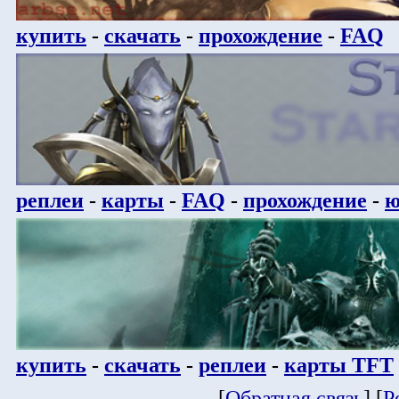
купить
-
скачать
-
прохождение
-
FAQ
реплеи
-
карты
-
FAQ
-
прохождение
-
ю
купить
-
скачать
-
реплеи
-
карты TFT
[
Обратная связь
] [
Р