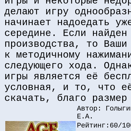
игры и некоторые недо
делают игру однообраз
начинает надоедать уж
середине. Если найден
производства, то Ваши
к методичному нажиман
следующего хода. Одна
игры является её бесп
условная, и то, что е
скачать, благо размер
Автор: Голыги
Е.А.
Рейтинг:60/10