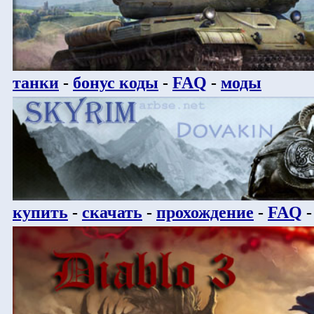
танки
-
бонус коды
-
FAQ
-
моды
купить
-
скачать
-
прохождение
-
FAQ