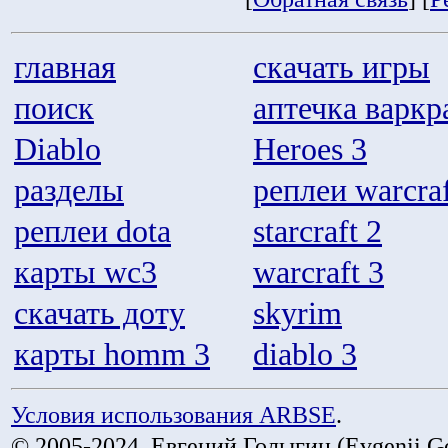
главная
скачать игры
поиск
аптечка варкр
Diablo
Heroes 3
разделы
реплеи warcraf
реплеи dota
starcraft 2
карты wc3
warcraft 3
скачать доту
skyrim
карты homm 3
diablo 3
Условия использования ARBSE
.
© 2005-2024, Евгений Голыгин (Evgenii Go