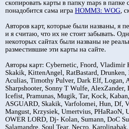
скопировать карты в папку maps в папке 
понадобится сама игра
HOMM3: WOG
, 
Авторов карт, которые были названы, я пе
и я считаю, что их не стоит забывать. Од
некоторых сайтах были названы не реальн
разместившие эти карты на сайте.
Авторы карт: Cybernetic, Fnord, Vladimir
Skakik, KittenAngel, RatBastard, Drunken, 
Aculias, Timothy Pulver, Dark Elf, Logan, 
Sharpshooter, Sonny T Wulfe, AlexZander
Icefist, Pramunas, Mugik, Tar, Kock, Kaba
ASGUARD, Skakik, Varfolomei, Hun, Df, Var
Mangust, Krzysiek, Umertvius, PHaRaoN, 
OWER LORD, Dj- Kolan, Sumann, DoC Sum
Salamandre, Soul Tear, Necro, Karolinabak, 