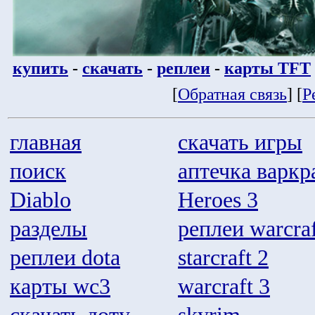
купить
-
скачать
-
реплеи
-
карты TFT
[
Обратная связь
] [
Р
главная
скачать игры
поиск
аптечка варкр
Diablo
Heroes 3
разделы
реплеи warcraf
реплеи dota
starcraft 2
карты wc3
warcraft 3