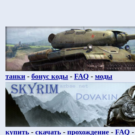
танки
-
бонус коды
-
FAQ
-
моды
купить
-
скачать
-
прохождение
-
FAQ