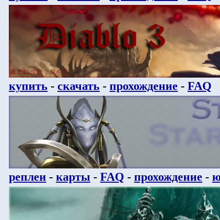
купить
-
скачать
-
прохождение
-
FAQ
реплеи
-
карты
-
FAQ
-
прохождение
-
ю