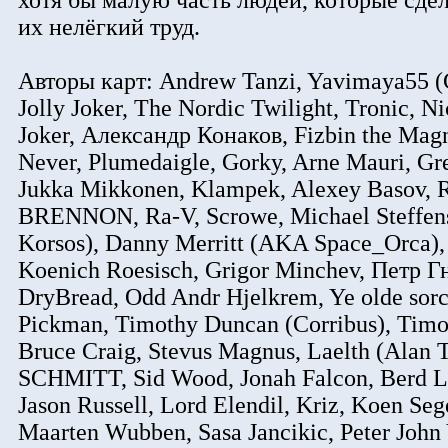
хотя бы малую часть людей, которые сдел
их нелёгкий труд.
Авторы карт: Andrew Tanzi, Yavimaya55 (
Jolly Joker, The Nordic Twilight, Tronic, 
Joker, Александр Конаков, Fizbin the Magni
Never, Plumedaigle, Gorky, Arne Mauri, Gre
Jukka Mikkonen, Klampek, Alexey Basov, 
BRENNON, Ra-V, Scrowe, Michael Steffens
Korsos), Danny Merritt (AKA Space_Orca), T
Koenich Roesisch, Grigor Minchev, Петр Г
DryBread, Odd Andr Hjelkrem, Ye olde sorc
Pickman, Timothy Duncan (Corribus), Timo
Bruce Craig, Stevus Magnus, Laelth (Alan T
SCHMITT, Sid Wood, Jonah Falcon, Berd Lil
Jason Russell, Lord Elendil, Kriz, Koen Seg
Maarten Wubben, Sasa Jancikic, Peter John 