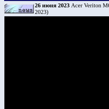
26 июня 2023
Acer Veriton M
2023)