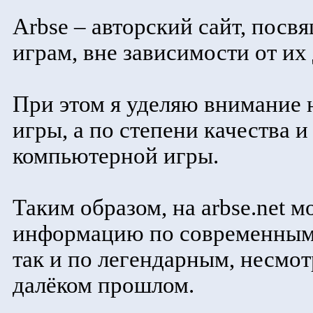
Arbse – авторский сайт, пос
играм, вне зависимости от их
При этом я уделяю внимание 
игры, а по степени качества 
компьютерной игры.
Таким образом, на arbse.net 
информацию по современным
так и по легендарным, несмот
далёком прошлом.