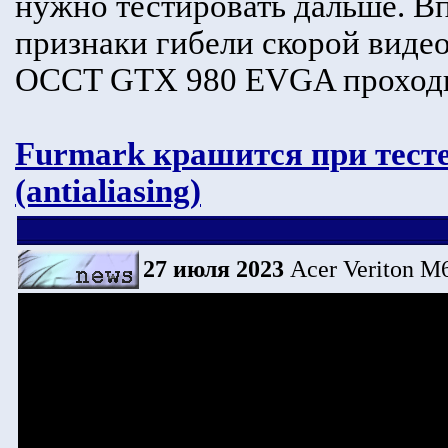
нужно тестировать дальше. Вп
признаки гибели скорой видео
OCCT GTX 980 EVGA проходит
Furmark крашится при тест
(antialiasing)
27 июля 2023
Acer Veriton M