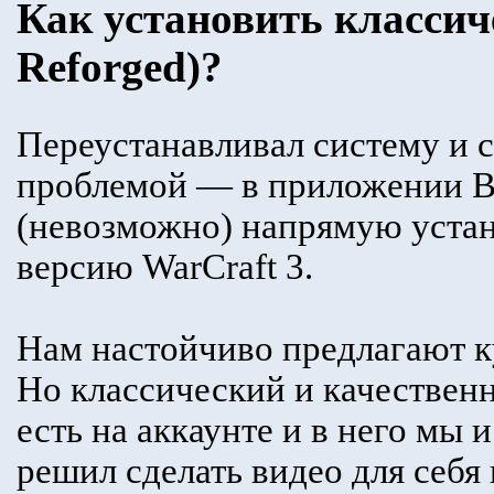
Как установить классич
Reforged)?
Переустанавливал систему и с
проблемой — в приложении Bl
(невозможно) напрямую уста
версию WarCraft 3.
Нам настойчиво предлагают к
Но классический и качественн
есть на аккаунте и в него мы и
решил сделать видео для себя 