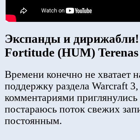
Экспанды и дирижабли!
Fortitude (HUM) Terenas
Времени конечно не хватает 
поддержку раздела Warcraft 3,
комментариями приглянулись 
постараюсь поток свежих запи
постоянным.