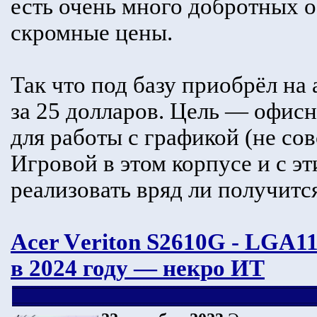
есть очень много добротных 
скромные цены.
Так что под базу приобрёл на 
за 25 долларов. Цель — офис
для работы с графикой (не со
Игровой в этом корпусе и с э
реализовать вряд ли получитс
Acer Vеritоn S2610G - LGA115
в 2024 году — некро ИТ