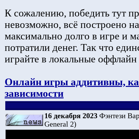
К сожалению, победить тут п
невозможно, всё построено на
максимально долго в игре и 
потратили денег. Так что ед
играйте в локальные оффлайн
Онлайн игры аддитивны, ка
зависимости
16 декабря 2023
Фэнтези Вар
General 2)