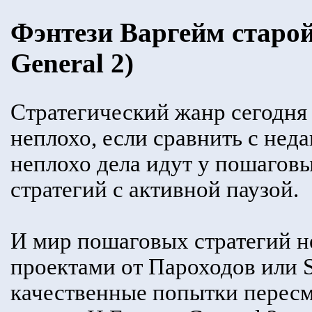
Фэнтези Варгейм старо
General 2)
Стратегический жанр сегодня
неплохо, если сравнить с не
неплохо дела идут у пошаговы
стратегий с активной паузой.
И мир пошаговых стратегий н
проектами от Пароходов или 
качественные попытки пересм