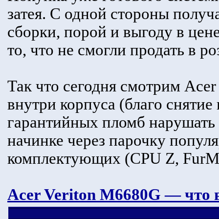
затея. С одной стороны получ
сборки, порой и выгоду в цен
то, что не смогли продать в ро
Так что сегодня смотрим Acer
внутри корпуса (благо снятие
гарантийных пломб нарушать н
начинке через парочку попул
комплектующих (CPU Z, FurM
Acer Veriton M6680G — что 