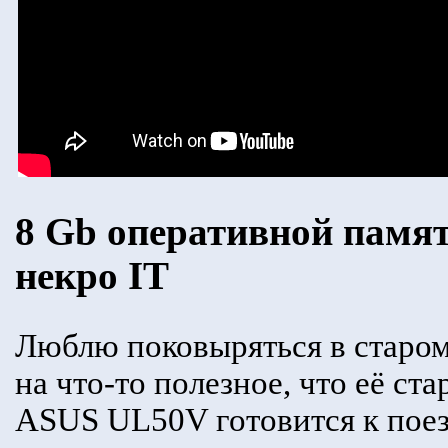
8 Gb оперативной памя
некро IT
Люблю поковыряться в старом 
на что-то полезное, что её ст
ASUS UL50V готовится к поез