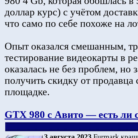
980 4 Gb, которая обошлась в 
доллар курс) с учётом доставк
что само по себе похоже на л
Опыт оказался смешанным, тр
тестирование видеокарты в ре
оказалась не без проблем, но з
получить скидку от продавца
площадке.
GTX 980 с Авито — есть ли
3 августа 2023
Furmark краши