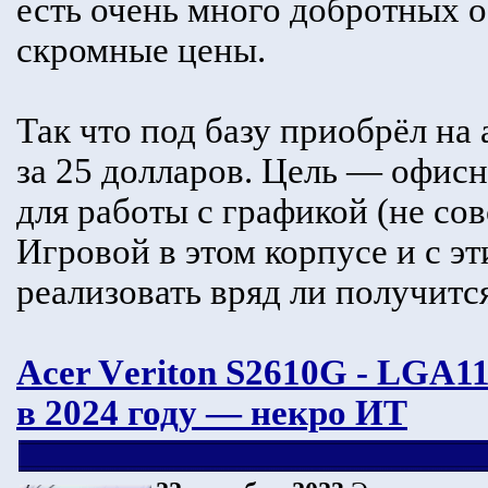
есть очень много добротных 
скромные цены.
Так что под базу приобрёл на 
за 25 долларов. Цель — офис
для работы с графикой (не со
Игровой в этом корпусе и с э
реализовать вряд ли получитс
Acer Vеritоn S2610G - LGA115
в 2024 году — некро ИТ