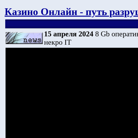
Казино Онлайн - путь разр
15 апреля 2024
8 Gb операти
некро IT