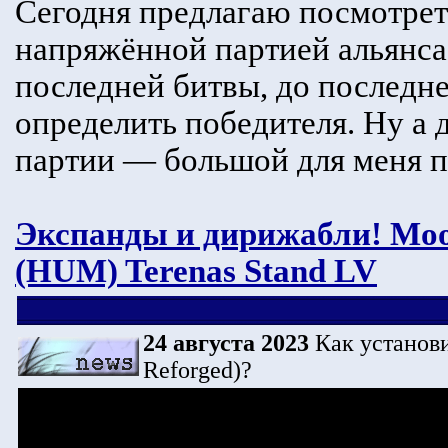
Сегодня предлагаю посмотрет
напряжённой партией альянса 
последней битвы, до последне
определить победителя. Ну а
партии — большой для меня п
Экспанды и дирижабли! Moon
(HUM) Terenas Stand LV
24 августа 2023
Как установи
Reforged)?