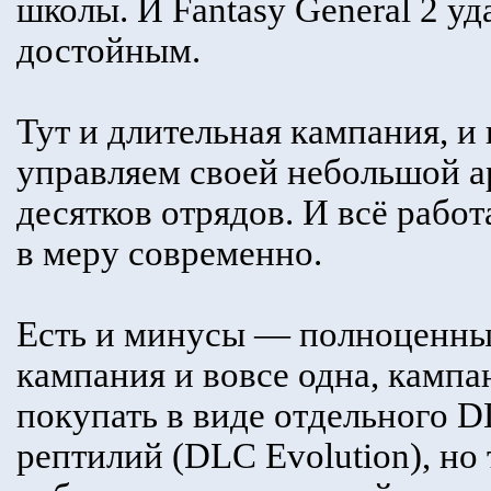
школы. И Fantasy General 2 уд
достойным.
Тут и длительная кампания, и
управляем своей небольшой а
десятков отрядов. И всё работ
в меру современно.
Есть и минусы — полноценных
кампания и вовсе одна, камп
покупать в виде отдельного D
рептилий (DLC Evolution), но 