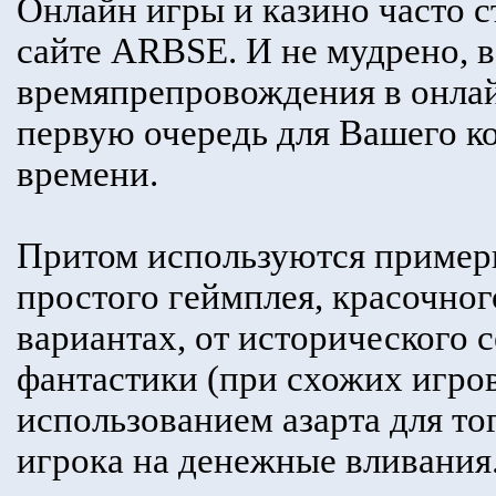
Онлайн игры и казино часто с
сайте ARBSE. И не мудрено, в
времяпрепровождения в онлай
первую очередь для Вашего к
времени.
Притом используются примерн
простого геймплея, красочно
вариантах, от исторического 
фантастики (при схожих игро
использованием азарта для то
игрока на денежные вливания