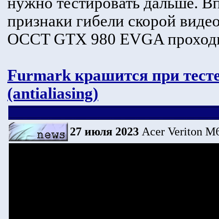
нужно тестировать дальше. Вп
признаки гибели скорой видео
OCCT GTX 980 EVGA проходит
Furmark крашится при тест
(antialiasing)
27 июля 2023
Acer Veriton M