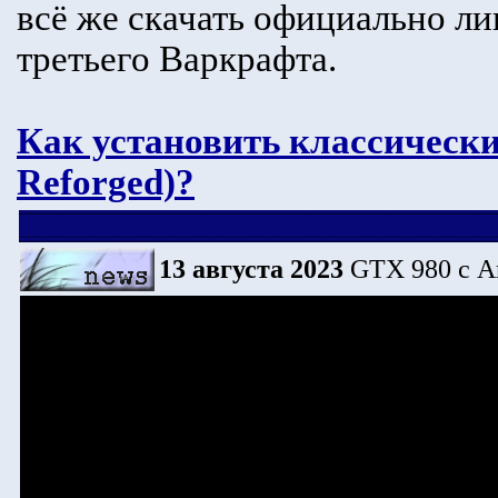
всё же скачать официально л
третьего Варкрафта.
Как установить классически
Reforged)?
13 августа 2023
GTX 980 с А