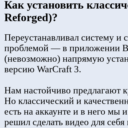
Как установить классич
Reforged)?
Переустанавливал систему и с
проблемой — в приложении Bl
(невозможно) напрямую уста
версию WarCraft 3.
Нам настойчиво предлагают к
Но классический и качественн
есть на аккаунте и в него мы и
решил сделать видео для себя 